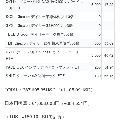
QYLD グローバルX NASDAQ100 カバード コ
5,000
17.88
ール ETF
SOXL Direxion デイリー半導体株ブル3倍
0
–
SPXL Direxion デイリーS&P500ブル3倍
0
–
TECL Direxion デイリーテック株ブル3倍
0
–
TMF Direxion デイリー20年超米国債ブル3倍
350
33.69
XYLD グローバルX SP 500 カバード コール
3,000
40.42
ETF
PAVE GLX インフラディベロップメント ETF
200
54.94
SHLD グローバルX防衛テック ETF
139
65.15
TOTAL：387,605.35USD（+1,105.09USD）
日本円換算：61,668,008円（+384,531円）
（1USD=159.10USDで計算）