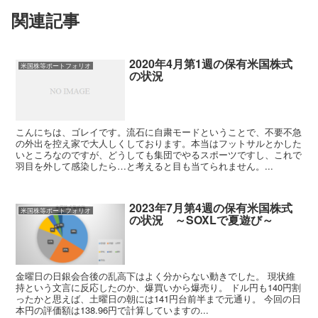
関連記事
2020年4月第1週の保有米国株式
米国株等ポートフォリオ
の状況
こんにちは、ゴレイです。流石に自粛モードということで、不要不急
の外出を控え家で大人しくしております。本当はフットサルとかした
いところなのですが、どうしても集団でやるスポーツですし、これで
羽目を外して感染したら…と考えると目も当てられません。...
2023年7月第4週の保有米国株式
米国株等ポートフォリオ
の状況 ～SOXLで夏遊び～
金曜日の日銀会合後の乱高下はよく分からない動きでした。 現状維
持という文言に反応したのか、爆買いから爆売り。 ドル円も140円割
ったかと思えば、土曜日の朝には141円台前半まで元通り。 今回の日
本円の評価額は138.96円で計算していますの...