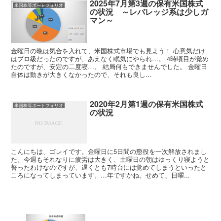
2025年7月第3週の保有米国株式
米国株等ポートフォリオ
の状況 ～レバレッジ系は少しガ
マン～
金曜日の晩は気合を入れて、米国株式市場でも見よう！ 心意気だけ
はプロ級だったのですが、あえなく眠気にやられ…。 4時頃目が覚め
たのですが、安定の二度寝…。 結局何もできませんでした。 金曜日
自体は動きが大きくなかったので、それも良し...
2020年2月第1週の保有米国株式
米国株等ポートフォリオ
の状況
こんにちは、ゴレイです。金曜日に5日間の懲役を一次解放されまし
た。今週もそれなりに疲労は大きく、土曜日の朝はゆっくり寝ようと
誓ったわけなのですが、遅くとも7時台には覚めてしまうといったと
ころになってしまっています。…年ですかね。せめて、日曜...