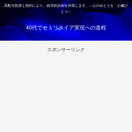
高配当投資と節約により、経済的自由を目指します。～心のゆとりを 心臓ひ
とつ～
40代でセミリタイア実現への道程
スポンサーリンク