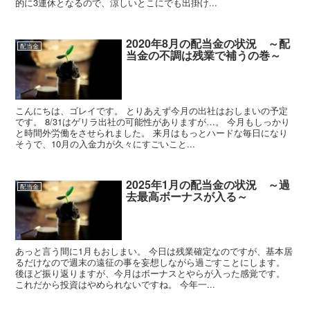
的に3連休となるので、涼しいとこにでも出掛け...
2020年8月の配当金の状況 ～配
配当金
当金の不調は残業で補うの巻～
こんにちは、ゴレイです。 とりあえず今月の出社はおしまいの予定
です。 8/31はゲリラ出社の可能性がありますが…。 今月もしっかり
と時間外労働をさせられました。 来月はもっとハードな毎日になり
そうで、10月の入金力が久々にすごいこと...
2025年1月の配当金の状況 ～過
配当金
去最高ボーナスが入る～
あっと言う間に1月もおしまい。 今日は残業確定なのですが、基本居
るだけなので週末の遠征の事を妄想しながら過ごすことにします。
後ほど振り返りますが、今月はボーナスとやらが入った感覚です。
これだから投資はやめられないですね。 今年一...