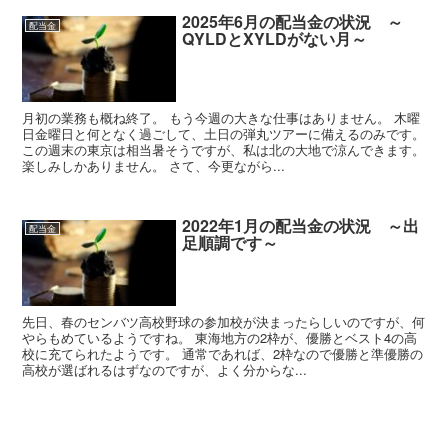
2025年6月の配当金の状況 ～
配当金
QYLDとXYLDがない月～
月初の業務も概ね終了。 もう今週の大きな仕事はありません。 木曜
日金曜日と何となく過ごして、土日の弾丸ツアーに備えるのみです。
この週末の東京は相当暑そうですが、私は北の大地で涼んできます。
楽しみしかありません。 さて、今更ながら...
2022年1月の配当金の状況 ～出
配当金
足順調です～
先日、春のセンバツ高校野球の参加校が決まったらしいのですが、何
やらもめているようですね。 東海地方の2枠が、優勝とベスト4の高
校に充てられたようです。 通常であれば、2枠なので優勝と準優勝の
高校が選ばれるはずなのですが、よく分からな...