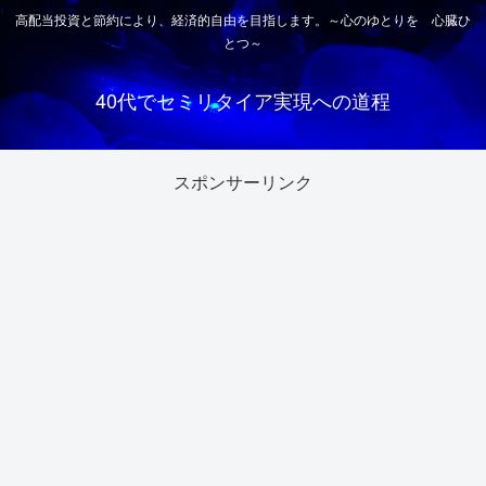
高配当投資と節約により、経済的自由を目指します。～心のゆとりを 心臓ひ
とつ～
40代でセミリタイア実現への道程
スポンサーリンク