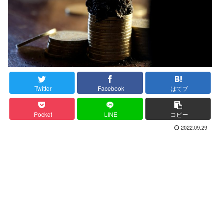
Twitter
Facebook
はてブ
Pocket
LINE
コピー
2022.09.29