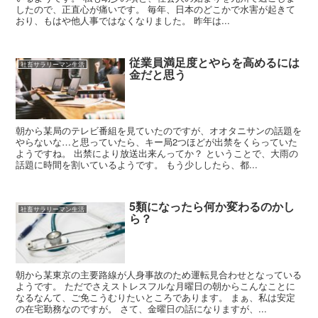
したので、正直心が痛いです。 毎年、日本のどこかで水害が起きて
おり、もはや他人事ではなくなりました。 昨年は...
従業員満足度とやらを高めるには
社畜サラリーマン生活
金だと思う
朝から某局のテレビ番組を見ていたのですが、オオタニサンの話題を
やらないな…と思っていたら、キー局2つほどが出禁をくらっていた
ようですね。 出禁により放送出来んってか？ ということで、大雨の
話題に時間を割いているようです。 もう少ししたら、都...
5類になったら何か変わるのかし
社畜サラリーマン生活
ら？
朝から某東京の主要路線が人身事故のため運転見合わせとなっている
ようです。 ただでさえストレスフルな月曜日の朝からこんなことに
なるなんて、ご免こうむりたいところであります。 まぁ、私は安定
の在宅勤務なのですが。 さて、金曜日の話になりますが、...