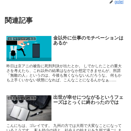
golei
関連記事
金以外に仕事のモチベーションは
社畜サラリーマン生活
あるか
昨日は京アニの被告に死刑判決が出たとか。 しでかしたことの重大
さを考えたら、これ以外の結果はなかなか想定できませんが、所謂
「無敵の人」というのは、今後も無くならないんだろうな。 何もか
も上手くいかない状態になれば、こんなことになるんかなぁ…...
出世が幸せにつながるというフェ
社畜サラリーマン生活
ーズはとっくに終わったのでは
こんにちは、ゴレイです。 九州の方では大雨で大変なことになって
いるようです。 私も幼少の頃と、社会人の始まりを九州で過ごしま