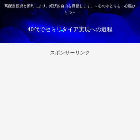
高配当投資と節約により、経済的自由を目指します。～心のゆとりを 心臓ひ
とつ～
40代でセミリタイア実現への道程
スポンサーリンク