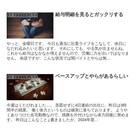
給与明細を見るとガックリする
社畜サラリーマン生活
やっと、金曜日です。 今日も適当に社畜ライフをこなして、休日に
なだれ込みたいと思います。 それにしても、やる気が出ませんね。
これから給与はなかなか増えませんので、労働に力を注いではなりま
せん。 余談ですが、こんな状況では闇バイトとやらは無...
ベースアップとやらがあるらしい
社畜サラリーマン生活
今週はくたびれました…。 意図せずに4日連続の出社に、昨日は3時
間半の残業。 働く体力というものは確実に落ちております。 ようや
くありつけた在宅勤務なので、残務を片付けながら体力回復に努めま
す。 昨日はこんなこと↓書きましたが、2024年度...