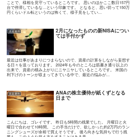
ことで、様相を見守っているところです。 思いのほかここ数日157円
台で停滞しているな…という印象です。 となると、思い切って150万
円くらいドル転というのは怖くて、様子見をしてい...
2月になったものの新NISAについ
資産運用
ては手付かず
最近は仕事があまりにつまらないので、資産の計算をしながら妄想す
る日々を送っております。 2024年も今のところは筋書き通り以上の
出来で、資産の積み上がりにニヤニヤしているところです。 米国の
利下げのトーンが収まってきている中で、最近の悩みが...
ANAの株主優待が紙くずとなる
資産運用
日まで
こんにちは、ゴレイです。 昨日も5時間の残業でした。 月曜日と火
曜日で合わせて10時間。 この手当だけで、欲しかった約2万円のラン
ニングシューズが余裕で買えそうです。 後ろ向きな気持ちで行う残
業も、このような捉え方をすることはある意...