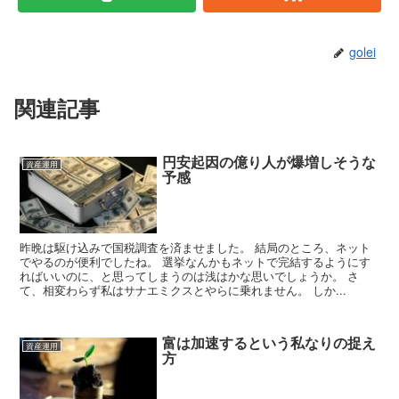
golei
関連記事
円安起因の億り人が爆増しそうな
資産運用
予感
昨晩は駆け込みで国税調査を済ませました。 結局のところ、ネット
でやるのが便利でしたね。 選挙なんかもネットで完結するようにす
ればいいのに、と思ってしまうのは浅はかな思いでしょうか。 さ
て、相変わらず私はサナエミクスとやらに乗れません。 しか...
富は加速するという私なりの捉え
資産運用
方