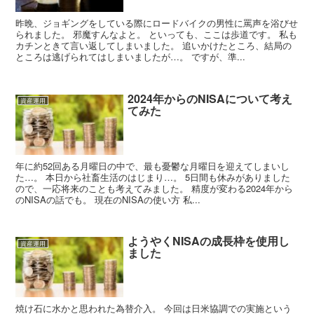
昨晩、ジョギングをしている際にロードバイクの男性に罵声を浴びせ
られました。 邪魔すんなよと。 といっても、ここは歩道です。 私も
カチンときて言い返してしまいました。 追いかけたところ、結局の
ところは逃げられてはしまいましたが…。 ですが、準...
2024年からのNISAについて考え
資産運用
てみた
年に約52回ある月曜日の中で、最も憂鬱な月曜日を迎えてしまいし
た…。 本日から社畜生活のはじまり…。 5日間も休みがありました
ので、一応将来のことも考えてみました。 精度が変わる2024年から
のNISAの話でも。 現在のNISAの使い方 私...
ようやくNISAの成長枠を使用し
資産運用
ました
焼け石に水かと思われた為替介入。 今回は日米協調での実施という