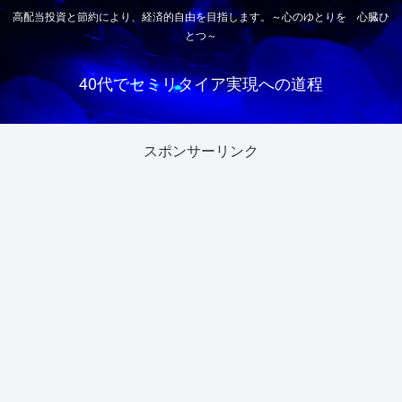
高配当投資と節約により、経済的自由を目指します。～心のゆとりを 心臓ひ
とつ～
40代でセミリタイア実現への道程
スポンサーリンク