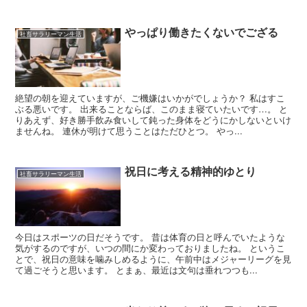
やっぱり働きたくないでござる
社畜サラリーマン生活
絶望の朝を迎えていますが、ご機嫌はいかがでしょうか？ 私はすこ
ぶる悪いです。 出来ることならば、このまま寝ていたいです…。 と
りあえず、好き勝手飲み食いして鈍った身体をどうにかしないといけ
ませんね。 連休が明けて思うことはただひとつ。 やっ...
祝日に考える精神的ゆとり
社畜サラリーマン生活
今日はスポーツの日だそうです。 昔は体育の日と呼んでいたような
気がするのですが、いつの間にか変わっておりましたね。 というこ
とで、祝日の意味を噛みしめるように、午前中はメジャーリーグを見
て過ごそうと思います。 とまぁ、最近は文句は垂れつつも...