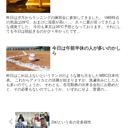
昨日は夕方からランニングの練習会に参加してきました。 19時時点
の気温は29℃、おまけに湿度が高い…。 久々に夏が戻ってきたよう
な感覚でした。 今日も東京は35℃予想となっております。 それにし
ても今日は朝起きるのが少々辛かったです...
今日は午前半休の人が多いのかし
社畜サラリーマン生活
ら
昨日はこれ以上ないというマンガのような勝ち方をしたWBC日本代
表。 これからアメリカとの決勝が始まりますが、急遽休みにした人
も多いのでしょうか。 それとも、在宅勤務の出来る会社にお勤めだ
と、その必要もないのでしょうか。 いずれにせよ、普通の...
D&Iという名の非多様性