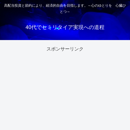
高配当投資と節約により、経済的自由を目指します。～心のゆとりを 心臓ひ
とつ～
40代でセミリタイア実現への道程
スポンサーリンク