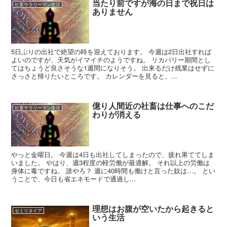
当たり前ですが海の日まで祝日は
社畜サラリーマン生活
ありません
5日ぶりの出社で絶望の時を迎えております。 今週は2日出社すれば
よいのですが、天気がイマイチのようですね。 リカバリー期間とし
てはちょうど良さそうな1週間になりそう。 出来るだけ残業はせずに
さっさと帰りたいところです。 カレンダーを見ると、...
億り人間近の社畜は仕事へのこだ
社畜サラリーマン生活
わりが消える
やっと金曜日。 今週は4日も出社してしまったので、疲れ果ててしま
いました。 やはり、週3程度の軽労働が最適解。 それ以上の労働は
身体に毒ですね。 誰やろ？ 週に40時間も働けと言った奴は…。 とい
うことで、今日も省エネモードで通過し...
理想はお腹が空いたから起きると
セミリタイア
いう生活