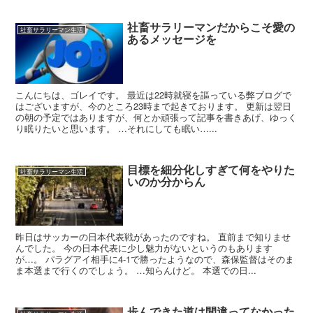
社畜サラリーマンだからこそ愛の
社畜サラリーマン生活
あるメッセージを
こんにちは、ゴレイです。 最近は22時就寝を謳っている弊ブログで
はございますが、今のところ23時まで起きております。 更新は翌日
の朝の予定ではありますが、何とか頑張って記事を書きあげ、ゆっく
り眠りたいと思います。 …それにしても眠い…...
目標を細分化しすぎて何をやりた
社畜サラリーマン生活
いのか分からん
昨日はサッカーの日本代表戦があったのですね。 直前まで知りませ
んでした。 今の日本代表に少し魅力がないというのもあります
が…。 パラグアイ相手に4-1で勝ったようなので、森保監督はそのま
ま本選まで行くのでしょう。 …知らんけど。 本選での日...
歩んできた道は間違ってなかった