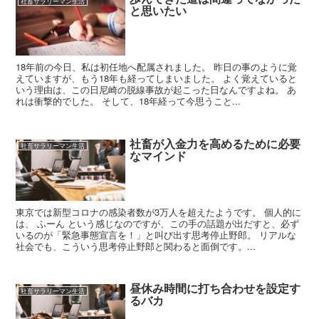
社畜サラリーマン生活
と思いたい
18年前の今日、私は初任地へ配属されました。 昨日の事のように覚
えていますが、もう18年も経ってしまいました。 よく覚えていると
いう理由は、この日尼崎の脱線事故が起こった日なんですよね。 あ
れは衝撃的でした。 そして、18年経って今思うこと...
社畜が入金力を高めるために必要
社畜サラリーマン生活
なマインド
東京では新型コロナの感染者数が3万人を超えたようです。 個人的に
は、 ふーん という感じなのですが、この手の話題が出だすと、必ず
いるのが「緊急事態宣言を！」と叫び出す思考停止野郎。 リアルな
社会でも、こういう思考停止野郎と関わると面倒です。...
昼休み時間に打ち合わせを設定す
社畜サラリーマン生活
るバカ