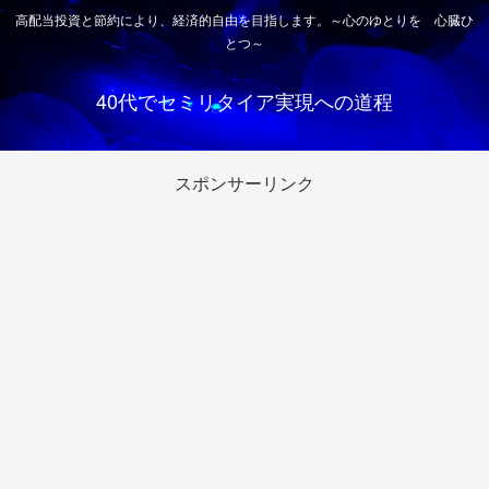
高配当投資と節約により、経済的自由を目指します。～心のゆとりを 心臓ひ
とつ～
40代でセミリタイア実現への道程
スポンサーリンク