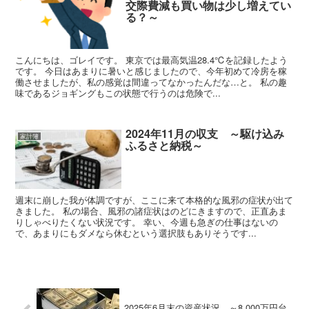
交際費減も買い物は少し増えてい
る？～
こんにちは、ゴレイです。 東京では最高気温28.4℃を記録したよう
です。 今日はあまりに暑いと感じましたので、今年初めて冷房を稼
働させましたが、私の感覚は間違ってなかったんだな…と。 私の趣
味であるジョギングもこの状態で行うのは危険で...
2024年11月の収支 ～駆け込み
家計簿
ふるさと納税～
週末に崩した我が体調ですが、ここに来て本格的な風邪の症状が出て
きました。 私の場合、風邪の諸症状はのどにきますので、正直あま
りしゃべりたくない状況です。 幸い、今週も急ぎの仕事はないの
で、あまりにもダメなら休むという選択肢もありそうです...
2025年6月末の資産状況 ～8,000万円台