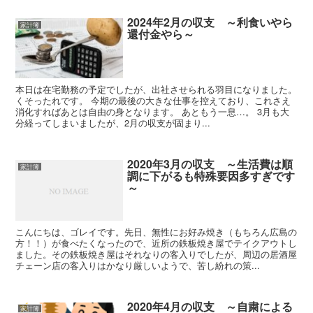
2024年2月の収支 ～利食いやら
家計簿
還付金やら～
本日は在宅勤務の予定でしたが、出社させられる羽目になりました。
くそったれです。 今期の最後の大きな仕事を控えており、これさえ
消化すればあとは自由の身となります。 あともう一息…。 3月も大
分経ってしまいましたが、2月の収支が固まり...
2020年3月の収支 ～生活費は順
家計簿
調に下がるも特殊要因多すぎです
～
こんにちは、ゴレイです。先日、無性にお好み焼き（もちろん広島の
方！！）が食べたくなったので、近所の鉄板焼き屋でテイクアウトし
ました。その鉄板焼き屋はそれなりの客入りでしたが、周辺の居酒屋
チェーン店の客入りはかなり厳しいようで、苦し紛れの策...
2020年4月の収支 ～自粛による
家計簿