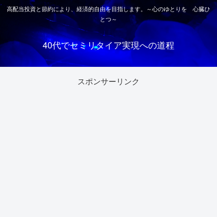
高配当投資と節約により、経済的自由を目指します。～心のゆとりを 心臓ひ
とつ～
40代でセミリタイア実現への道程
スポンサーリンク