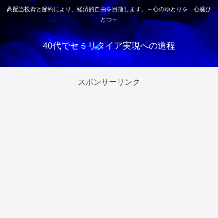
高配当投資と節約により、経済的自由を目指します。～心のゆとりを 心臓ひ
とつ～
40代でセミリタイア実現への道程
スポンサーリンク