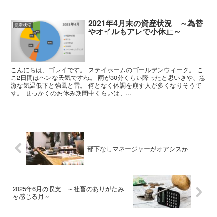
2021年4月末の資産状況 ～為替
資産状況
やオイルもアレで小休止～
こんにちは、ゴレイです。 ステイホームのゴールデンウィーク。 こ
こ2日間はヘンな天気ですね。 雨が30分くらい降ったと思いきや、急
激な気温低下と強風と雷。 何となく体調を崩す人が多くなりそうで
す。 せっかくのお休み期間中くらいは、...
部下なしマネージャーがオアシスか
2025年6月の収支 ～社畜のありがたみ
を感じる月～