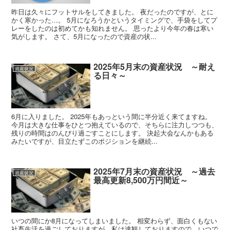
昨日は久々にフットサルをしてきました。 夜だったのですが、とに
かく寒かった…。 5月になろうかというタイミングで、手袋をしてプ
レーをしたのは初めてかも知れません。 思ったより今年の春は寒い
気がします。 さて、5月になったので資産の状...
2025年5月末の資産状況 ～耐え
資産状況
る日々～
6月に入りました。 2025年もあっという間に半分近く来てますね。
今月は大きな仕事をひとつ抱えているので、そちらに注力しつつも、
残りの時間はのんびり過ごすことにします。 決起大会なんかもある
みたいですが、目立たずこのポジションを継続...
2025年7月末の資産状況 ～過去
資産状況
最高更新8,500万円間近～
いつの間にか8月になってしまいました。 相変わらず、面白くもない
社畜生活を過ごしておりますが、私は達観しておりますので、いつで