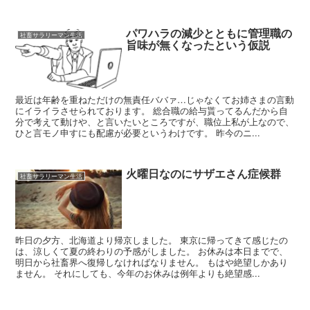
パワハラの減少とともに管理職の
社畜サラリーマン生活
旨味が無くなったという仮説
最近は年齢を重ねただけの無責任ババァ…じゃなくてお姉さまの言動
にイライラさせられております。 総合職の給与貰ってるんだから自
分で考えて動けや、と言いたいところですが、職位上私が上なので、
ひと言モノ申すにも配慮が必要というわけです。 昨今のニ...
火曜日なのにサザエさん症候群
社畜サラリーマン生活
昨日の夕方、北海道より帰京しました。 東京に帰ってきて感じたの
は、涼しくて夏の終わりの予感がしました。 お休みは本日までで、
明日から社畜界へ復帰しなければなりません。 もはや絶望しかあり
ません。 それにしても、今年のお休みは例年よりも絶望感...