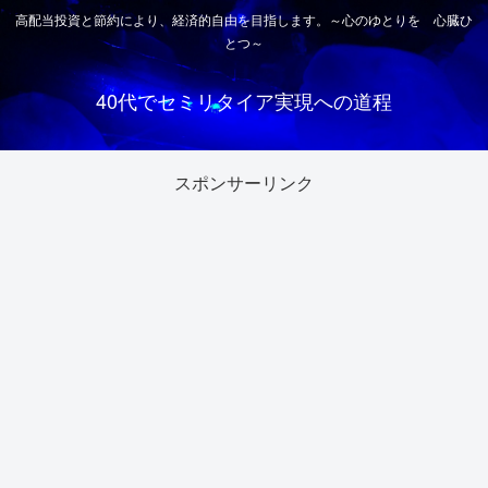
高配当投資と節約により、経済的自由を目指します。～心のゆとりを 心臓ひ
とつ～
40代でセミリタイア実現への道程
スポンサーリンク