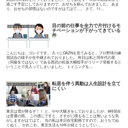
過ごす予定にしておりますので、おせちを頼んでおきました。 あま
り、おせちの習慣はないのですがはてはて…。 さて、11...
目の前の仕事を全力で片付けるモ
社畜サラリーマン生活
チベーションが下がってきている
件
こんにちは、ゴレイです。 久々にDAZNを見てみると、プロ野球の練
習試合の様子が生中継されておりました。 昨日は私と同年代の星
（同級生ではない）である西武の松坂大輔投手がリリーフ登板すると
いうことで見入ってしまいました。 １イニングを...
転居を伴う異動は人生設計を立て
社畜サラリーマン生活
にくい
東京は雪が降るぞ！！ と、やや大騒ぎをしておりましたが、8時現在
は普通の雨。 この感じですと、さすがに積もることは無いような気
がしますがはてはて。 当の私は本日在宅勤務ですので、おうちでぬ
くぬく。 かれこれ、東京生活も10年が経とうとしてい...