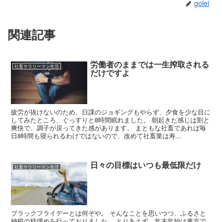
golei
関連記事
労働者のままでは一生搾取される
社畜サラリーマン生活
だけですよ
疲労が抜けないのため、日課のジョギングもやらず、夕食を少な目に
してみたところ、ぐっすりと8時間眠れました。 朝起きた感じは割と
爽快で、調子が戻ってきた感があります。 まともな社畜であれば毎
日8時間も寝られるわけではないので、改めて社畜業は寿...
日々の目標はいつも最低限だけ
社畜サラリーマン生活
ブラックフライデーとは何ぞや。 そんなことを思いつつ、ふるさと
納税の枠埋めを行っておりました。 とりあえず、年末年始は東京で