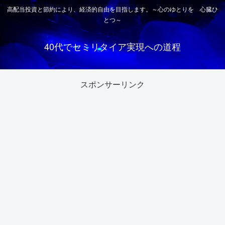
高配当投資と節約により、経済的自由を目指します。～心のゆとりを 心臓ひ
とつ～
40代でセミリタイア実現への道程
スポンサーリンク