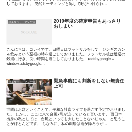
しております。 突然ミーティングと称して呼びつけられ...
2019年度の確定申告もあっさり
社畜サラリーマン生活
おしまい
こんにちは、ゴレイです。日曜日はフットサルをして、ジンギスカン
＆飲みという至福の時を過ごしておりました。フットサル後は近辺の
銭湯に行き、良い時間を過ごしておりました。 (adsbygoogle =
window.adsbygoogle...
緊急事態にも判断をしない無責任
社畜サラリーマン生活
上司
世間はお盆ということで、平和な社畜ライフを過ごす予定でおりまし
た。 しかし、ここに来て台風7号が迫っていると言います。 西日本
出身の私としては、台風といっても大したことないじゃん、と思うこ
とがほとんどです。 ちなみに、私の職場は雨が降ろうが...