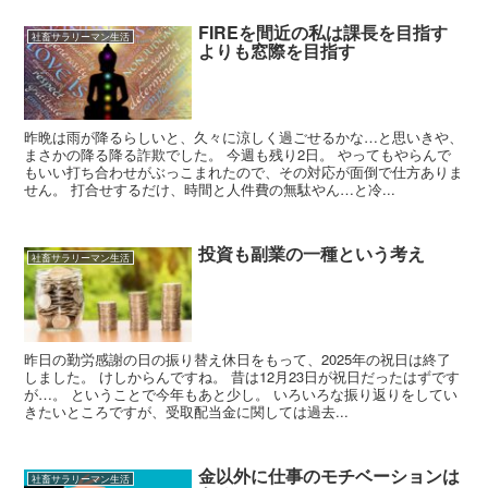
FIREを間近の私は課長を目指す
社畜サラリーマン生活
よりも窓際を目指す
昨晩は雨が降るらしいと、久々に涼しく過ごせるかな…と思いきや、
まさかの降る降る詐欺でした。 今週も残り2日。 やってもやらんで
もいい打ち合わせがぶっこまれたので、その対応が面倒で仕方ありま
せん。 打合せするだけ、時間と人件費の無駄やん…と冷...
投資も副業の一種という考え
社畜サラリーマン生活
昨日の勤労感謝の日の振り替え休日をもって、2025年の祝日は終了
しました。 けしからんですね。 昔は12月23日が祝日だったはずです
が…。 ということで今年もあと少し。 いろいろな振り返りをしてい
きたいところですが、受取配当金に関しては過去...
金以外に仕事のモチベーションは
社畜サラリーマン生活