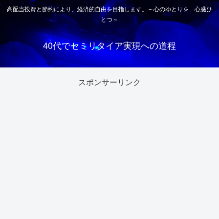
高配当投資と節約により、経済的自由を目指します。～心のゆとりを 心臓ひ
とつ～
40代でセミリタイア実現への道程
スポンサーリンク