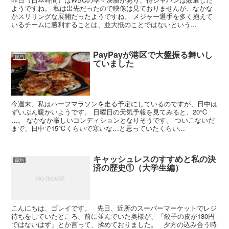
ようですね。 私は出先だったので映像は見ておりませんが、なかな
かスリリングな展開だったようですね。 メジャー選手を多く抱えて
いるチームに勝利することは、並大抵のことではないという...
PayPayが港区で大盤振る舞いし
節約
ていました
今週末、私はハーフマラソンを走る予定にしているのですが、日中は
ずいぶん暖かいようです。 日曜日の天気予報を見てみると、20℃
…。 なかなか厳しいコンディションとなりそうです。 ついこないだ
まで、日中で15℃くらいで寒いな…と思っていたくらい...
キャッシュレスのすすめと私の決
節約
済の歴史①（大学生編）
こんにちは、ゴレイです。 先日、近所のスーパーマーケットでレジ
待ちをしていたところ、前に並んでいた奥様が、「餃子の皮が180円
ではないはず」とか言って、揉めておりました。 夕方の込み合う時