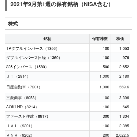
2021年9月第1週の保有銘柄（NISA含む）
株式
銘柄
保有株数
株価
TPダブルインバース（1356）
100
1,053
ダブルインバース日経（1360）
100
976
225インバース（1580）
500
2,652
ＪＴ（2914）
1,000
2,180
日産自動車（7201）
1,000
569.6
三菱商事（8058）
100
3,396
AOKI HD（8214）
100
645
ファースト住建（8917）
300
1,304
ＪＡＬ（9201）
100
2,385
ＡＮＡ（9202）
200
2,622.5