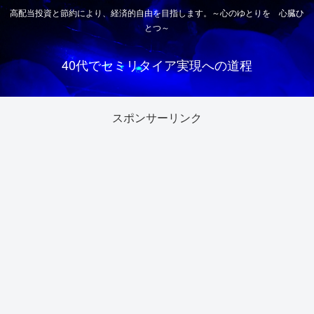
高配当投資と節約により、経済的自由を目指します。～心のゆとりを 心臓ひ
とつ～
40代でセミリタイア実現への道程
スポンサーリンク