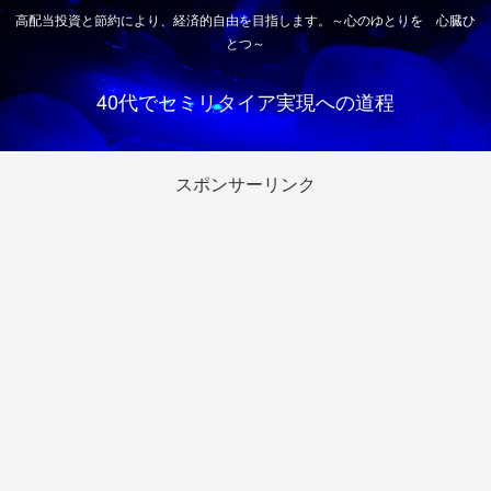
高配当投資と節約により、経済的自由を目指します。～心のゆとりを 心臓ひ
とつ～
40代でセミリタイア実現への道程
スポンサーリンク