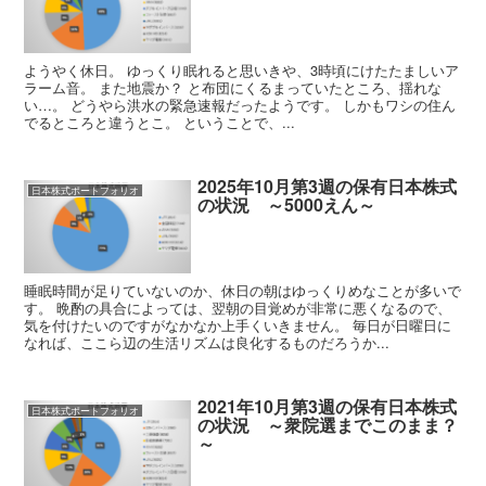
ようやく休日。 ゆっくり眠れると思いきや、3時頃にけたたましいア
ラーム音。 また地震か？ と布団にくるまっていたところ、揺れな
い…。 どうやら洪水の緊急速報だったようです。 しかもワシの住ん
でるところと違うとこ。 ということで、...
2025年10月第3週の保有日本株式
日本株式ポートフォリオ
の状況 ～5000えん～
睡眠時間が足りていないのか、休日の朝はゆっくりめなことが多いで
す。 晩酌の具合によっては、翌朝の目覚めが非常に悪くなるので、
気を付けたいのですがなかなか上手くいきません。 毎日が日曜日に
なれば、ここら辺の生活リズムは良化するものだろうか...
2021年10月第3週の保有日本株式
日本株式ポートフォリオ
の状況 ～衆院選までこのまま？
～