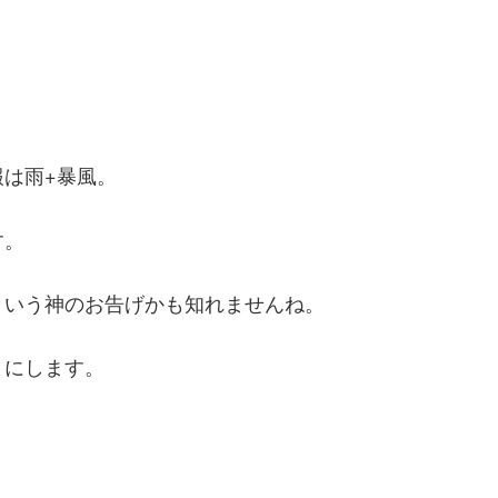
は雨+暴風。
す。
という神のお告げかも知れませんね。
とにします。