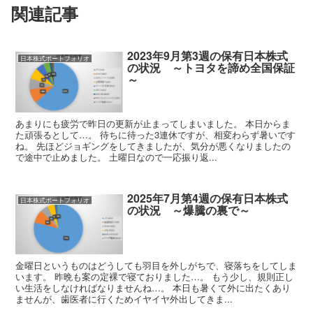
関連記事
2023年9月第3週の保有日本株式
日本株式ポートフォリオ
の状況 ～トヨタを諦め全国保証
～
あまりにも疲労で昨日の更新が止まってしまいました。 本日からま
た頑張るとして…。 待ちに待った3連休ですが、相変わらず暑いです
ね。 先ほどジョギングをしてきましたが、気分が悪くなりましたの
で途中で止めました。 土曜日なので一応振り返...
2025年7月第4週の保有日本株式
日本株式ポートフォリオ
の状況 ～爆騰の裏で～
金曜日というものはどうしても羽目を外しがちで、寝落ちをしてしま
います。 昨晩も案の定裸で寝ておりました…。 もう少し、規則正し
い生活をしなければなりませんね…。 本日も暑くて外に出たくあり
ませんが、歯医者に行くためイヤイヤ外出してきま...