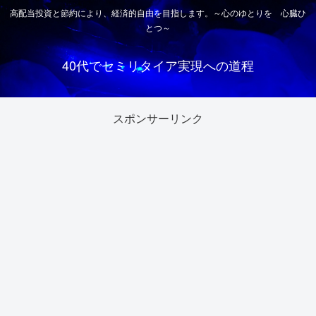
高配当投資と節約により、経済的自由を目指します。～心のゆとりを 心臓ひ
とつ～
40代でセミリタイア実現への道程
スポンサーリンク