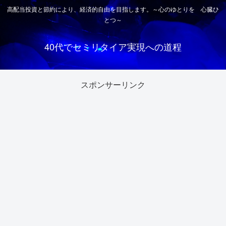
高配当投資と節約により、経済的自由を目指します。～心のゆとりを 心臓ひ
とつ～
40代でセミリタイア実現への道程
スポンサーリンク