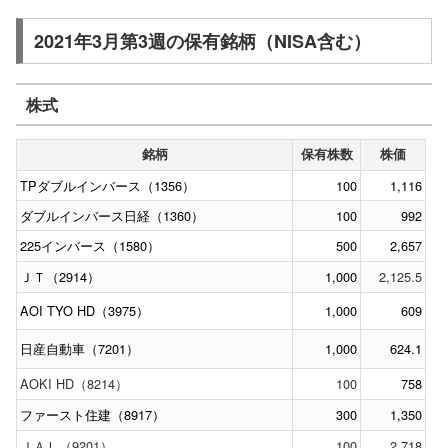
2021年3月第3週の保有銘柄（NISA含む）
株式
銘柄
保有株数
株価
TPダブルインバース（1356）
100
1,116
ダブルインバース日経（1360）
100
992
225インバース（1580）
500
2,657
ＪＴ（2914）
1,000
2,125.5
AOI TYO HD（3975）
1,000
609
日産自動車（7201）
1,000
624.1
AOKI HD（8214）
100
758
ファースト住建（8917）
300
1,350
ＪＡＬ（9201）
100
2,718