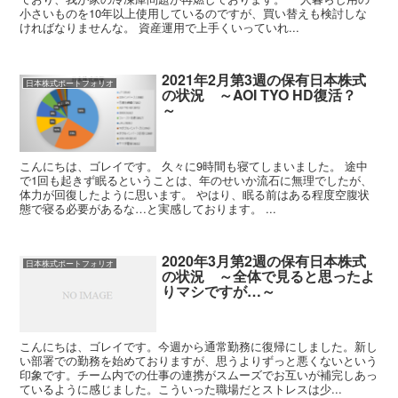
小さいものを10年以上使用しているのですが、買い替えも検討しな
ければなりませんな。 資産運用で上手くいっていれ...
2021年2月第3週の保有日本株式
日本株式ポートフォリオ
の状況 ～AOI TYO HD復活？
～
こんにちは、ゴレイです。 久々に9時間も寝てしまいました。 途中
で1回も起きず眠るということは、年のせいか流石に無理でしたが、
体力が回復したように思います。 やはり、眠る前はある程度空腹状
態で寝る必要があるな…と実感しております。 ...
2020年3月第2週の保有日本株式
日本株式ポートフォリオ
の状況 ～全体で見ると思ったよ
りマシですが…～
こんにちは、ゴレイです。今週から通常勤務に復帰にしました。新し
い部署での勤務を始めておりますが、思うよりずっと悪くないという
印象です。チーム内での仕事の連携がスムーズでお互いが補完しあっ
ているように感じました。こういった職場だとストレスは少...