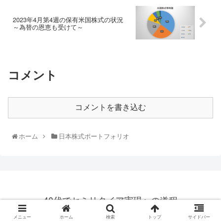
2023年4月第4週の保有米国株式の状況
～為替の恩恵も受けて～
コメント
コメントを書き込む
ホーム
日本株式ポートフォリオ
40代でセミリタイア実現への道程
© 2019 40代でセミリタイア実現への道程.
メニュー
ホーム
検索
トップ
サイドバー