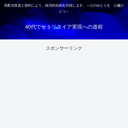
高配当投資と節約により、経済的自由を目指します。～心のゆとりを 心臓ひ
とつ～
40代でセミリタイア実現への道程
スポンサーリンク