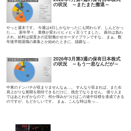
日本株式ポートフォリオ
の状況 ～またまた撤退～
やっと週末です。 今週は4日しかなかったにも関わらず、しんどかっ
た…。 新年早々、業務が変わりヒィヒィ言うてました。 責任は負わ
され、給料は据置きの定額働かせホーダイプランですな。 まぁ、数
年後早期退職の募集とか始めたときに、躊躇な...
2026年3月第3週の保有日本株式
日本株式ポートフォリオ
の状況 ～もう一息なんだが～
中東のドンパチが収まりませんなぁ…。 すんなり収まれば、また右
肩上がりな展開を期待できるだけに、残念でなりません。 億り人ま
ではあとわずかなので、何か弾みがつけばこの途中目標を達成できる
のですが、もどかしいです。 まぁ、こんな時は焦っ...