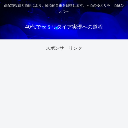
高配当投資と節約により、経済的自由を目指します。～心のゆとりを 心臓ひ
とつ～
40代でセミリタイア実現への道程
スポンサーリンク