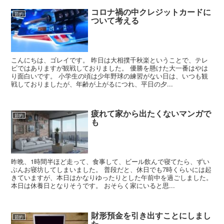
コロナ禍の中クレジットカードに
節約
ついて考える
こんにちは、ゴレイです。 昨日は大相撲千秋楽ということで、テレ
ビではありますが観戦しておりました。 優勝を懸けた大一番はやは
り面白いです。 小学生の頃は少年野球の練習がない日は、いつも観
戦しておりましたが、年齢が上がるにつれ、平日の夕...
疲れて家から出たくないマンガで
節約
も
昨晩、1時間半ほど走って、食事して、ビール飲んで寝てたら、ずい
ぶんお寝坊してしまいました。 普段だと、休日でも7時くらいには起
きていますが、本日はかなりゆったりとした午前中を過ごしました。
本日は休養日となりそうです。 おそらく家にいると思...
財形預金を引き出すことにしまし
節約
た