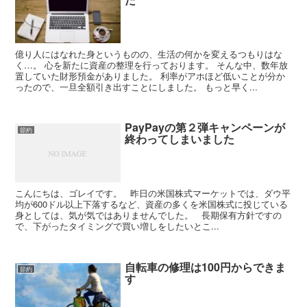
億り人にはなれた身というものの、生活の何かを変えるつもりはな
く…。 心を新たに資産の整理を行っております。 そんな中、数年放
置していた財形預金がありました。 利率がアホほど低いことが分か
ったので、一旦全額引き出すことにしました。 もっと早く...
PayPayの第２弾キャンペーンが
節約
終わってしまいました
こんにちは、ゴレイです。 昨日の米国株式マーケットでは、ダウ平
均が600ドル以上下落するなど、資産の多くを米国株式に投じている
身としては、気が気ではありませんでした。 長期保有方針ですの
で、下がったタイミングで買い増しをしたいとこ...
自転車の修理は100円からできま
節約
す