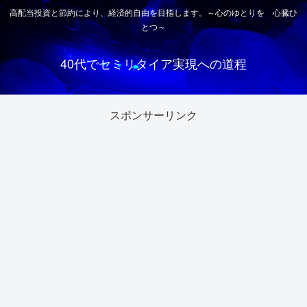
高配当投資と節約により、経済的自由を目指します。～心のゆとりを 心臓ひ
とつ～
40代でセミリタイア実現への道程
スポンサーリンク