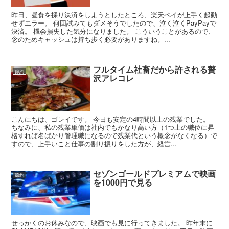
昨日、昼食を採り決済をしようとしたところ、楽天ペイが上手く起動
せずエラー。 何回試みてもダメそうでしたので、泣く泣くPayPayで
決済。 機会損失した気分になりました。 こういうことがあるので、
念のためキャッシュは持ち歩く必要がありますね。...
フルタイム社畜だから許される贅
節約
沢アレコレ
こんにちは、ゴレイです。 今日も安定の4時間以上の残業でした。
ちなみに、私の残業単価は社内でもかなり高い方（1つ上の職位に昇
格すれば名ばかり管理職になるので残業代という概念がなくなる）で
すので、上手いこと仕事の割り振りをした方が、経営...
セゾンゴールドプレミアムで映画
節約
を1000円で見る
せっかくのお休みなので、映画でも見に行ってきました。 昨年末に