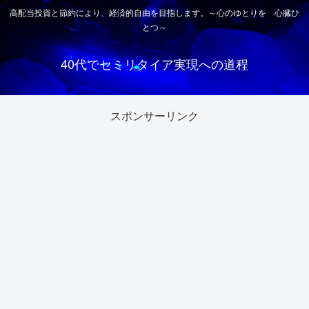
高配当投資と節約により、経済的自由を目指します。～心のゆとりを 心臓ひ
とつ～
40代でセミリタイア実現への道程
スポンサーリンク