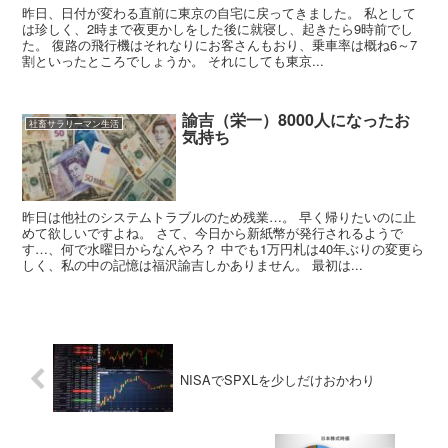
昨日、日付が変わる直前に東京の自宅に戻ってきました。 私として
は珍しく、2時まで夜更かしをした後に就寝し、起きたら9時前でし
た。 復路の飛行機はそれなりにお客さんもおり、乗車率は概ね6～7
割といったところでしょうか。 それにしても東京...
諭吉（栄一）8000人になったお
社畜サラリーマン生活
気持ち
昨日は他社のシステムトラブルのため残業…。 早く帰りたいのに止
めて欲しいですよね。 さて、今日から新紙幣が発行されるようで
す…、何で水曜日からなんやろ？ 中でも1万円札は40年ぶりの変更ら
しく、私の中の記憶は福沢諭吉しかありません。 最初は...
NISAでSPXLを少しだけおかわり