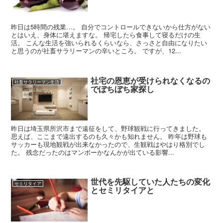
昨日は5時間の残業…。 自分でコントロールできないから仕方がない
とはいえ、身体に堪えますな。 帰宅したら食事して寝るだけの生
活。 こんな生活を強いられるくらいなら、さっさと自由になりたい
と思うのが社畜サラリーマンの辛いところ。 ですが、12...
社宅の恩恵が受けられなくなるの
社畜サラリーマン生活
でぼちぼち家探し
昨日は埼玉県所沢市まで遠征をして、野球観戦に行ってきました。
思えば、ここまで遠出するのも久々かも知れません。 昨年は野球も
サッカーも現地観戦が出来なかったので、生観戦はやはり格別でし
た。 残念だったのはマンボーかなんかが出ている影響...
世代を先駆していた人たちの変化
セミリタイア
とセミリタイアと