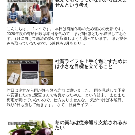
社畜サラリーマン生活
せんという考え
こんにちは、ゴレイです。 本日は有給休暇のため遅めの更新です。
2020年度の有給休暇は本日を含めて、まだ5日ほどしか取得しておら
ず、3月に向けて怒涛の勢いで取得しようと思っています。 まだ夏休
みも取っていないので、5連休も3月あたり...
社畜ライフを上手く過ごすために
社畜サラリーマン生活
は小さな目標を立てること
昨日は夕方から雨が降る降る詐欺に遭いました。 雨を見越して予定
を変更したのに変更せんでも良かったやん、という結末。 まだまだ
梅雨が明けていないので、仕方ありませんな。 気がつけば木曜日。
残り2日も流して働きます。 さて、社畜ライフ...
冬の賞与は従来通り支給されるみ
社畜サラリーマン生活
たい