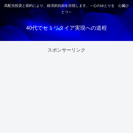
高配当投資と節約により、経済的自由を目指します。～心のゆとりを 心臓ひ
とつ～
40代でセミリタイア実現への道程
スポンサーリンク