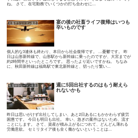
ね。 さて、在宅勤務でいくつかの打ち合わせに...
宴の後の社畜ライフ復帰はいつも
社畜サラリーマン生活
辛いものです
個人的な3連休も終わり、本日から社会復帰です。 …憂鬱です。 昨
日は山形新幹線で、山形駅から新幹線に乗ったのですが、大宮までが
約2時間半といったところです。 思ったより近いですかね。 ちなみ
に、秋田新幹線は福島駅で東北新幹線と、切ったり繋い...
週に5回出社するのはもう耐えら
社畜サラリーマン生活
れないかも
昨日は思いがけず出社してしまい、あと2日あるにもかかわらず疲労
困憊です。 今日も明日も出社。 幸い、急ぎの案件はないため、流す
ことにします。 さて、資産が積み上がるにつれて、どんどん薄れる
労働意欲。 セミリタイア後も全く働かないということは...