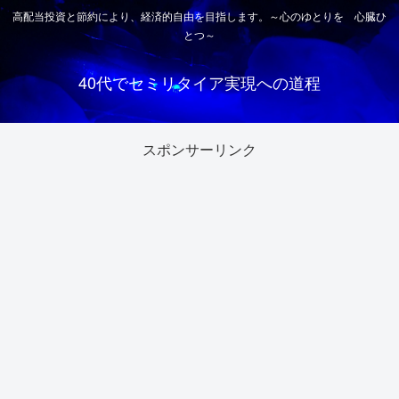
高配当投資と節約により、経済的自由を目指します。～心のゆとりを 心臓ひ
とつ～
40代でセミリタイア実現への道程
スポンサーリンク