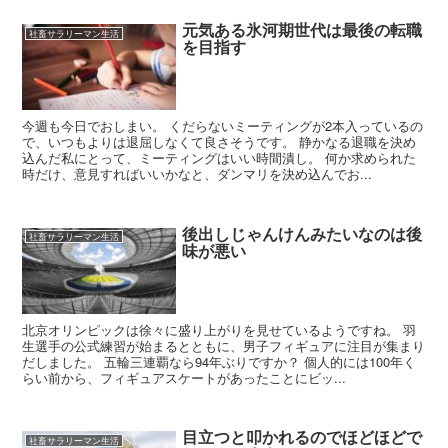
元気ある氷河期世代は最後の転職
社畜サラリーマン生活
を目指す
今週も今日でおしまい。 くだらないミーティングが2本入っているの
で、いつもよりは退屈しなくて良さそうです。 静かなる退職を決め
込んだ私にとって、ミーティングはいい時間潰し。 何か求められた
時だけ、意見すればいいかなと、ダンマリを決め込んでお...
後出しじゃんけんみたいなのは後
社畜サラリーマン生活
味が悪い
北京オリンピックは徐々に盛り上がりを見せているようですね。 羽
生選手の公式練習が始まるとともに、男子フィギュアに注目が集まり
だしました。 五輪三連覇なら94年ぶりですか？ 個人的には100年く
らい前から、フィギュアスケートがあったことにビッ...
目立つと叩かれるのでほどほどで
社畜サラリーマン生活