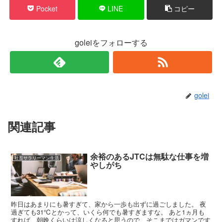
Pocket
LINE
コピー
goleiをフォローする
golei
関連記事
余裕のあるJTCは無駄な仕事を増
社畜サラリーマン生活
やしがち
昨日はあまりにも暑すぎて、家から一歩も出ずに過ごしました。 夜
過ぎても31℃とかって、いくら何でも暑すぎますな。 あと1ヵ月も
すれば、朝晩くらいは涼しくなると思うので、そこまではガマンです