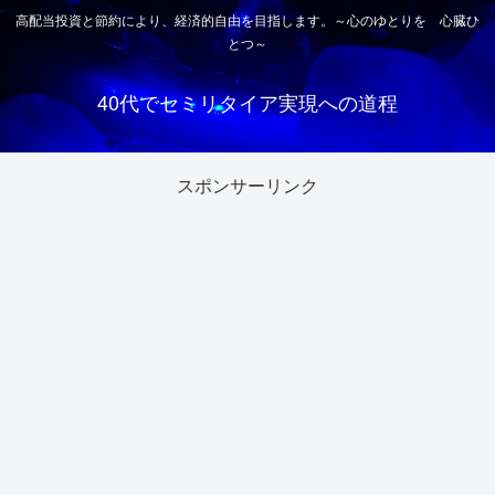
高配当投資と節約により、経済的自由を目指します。～心のゆとりを 心臓ひ
とつ～
40代でセミリタイア実現への道程
スポンサーリンク