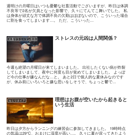
週明けの月曜日はいつも憂鬱な社畜活動でございますが、昨日は体調
不良等で2名が欠員となった影響で、久々にてんてこ舞いでした。 私
は身体が頑丈な方で体調不良の欠勤はほぼないので、こういった場合
に割を食ってしまいます…。 ただ、こういった...
ストレスの元凶は人間関係？
社畜サラリーマン生活
今週も絶望の月曜日が来てしまいました。 出社したくない病が炸裂
してしまいまして、夜中に何度も目が覚めてしまいました。 よっぽ
ど今の仕事が嫌なんだな…と。 あと2日で個人的な夏休みなのです
が、休み前にいろいろと嫌な思いをしそうで、ちょっと鬱で...
理想はお腹が空いたから起きると
セミリタイア
いう生活
昨日は夕方からランニングの練習会に参加してきました。 19時時点
の気温は29℃、おまけに湿度が高い…。 久々に夏が戻ってきたよう