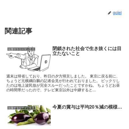
golei
関連記事
閉鎖された社会で生き抜くには目
社畜サラリーマン生活
立たないこと
週末は帰省しており、昨日の夕方帰京しました。 東京に戻る前に、
ちょうど元横綱白鵬の記者会見が行われておりました。 ビックリし
たのは地上波民放が完全スルーだったことですかね。 ちょうどお昼
の時間帯だったので、テレビ東京以外は中継すると...
今夏の賞与は平均20％減の模様…
社畜サラリーマン生活