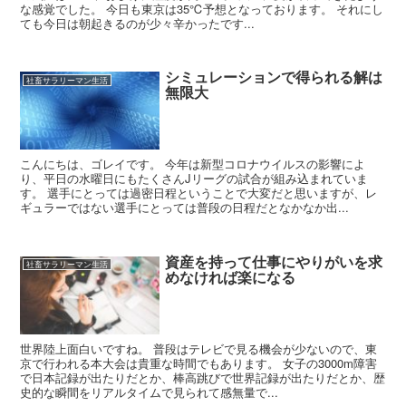
な感覚でした。 今日も東京は35℃予想となっております。 それにし
ても今日は朝起きるのが少々辛かったです...
シミュレーションで得られる解は
社畜サラリーマン生活
無限大
こんにちは、ゴレイです。 今年は新型コロナウイルスの影響によ
り、平日の水曜日にもたくさんJリーグの試合が組み込まれていま
す。 選手にとっては過密日程ということで大変だと思いますが、レ
ギュラーではない選手にとっては普段の日程だとなかなか出...
資産を持って仕事にやりがいを求
社畜サラリーマン生活
めなければ楽になる
世界陸上面白いですね。 普段はテレビで見る機会が少ないので、東
京で行われる本大会は貴重な時間でもあります。 女子の3000m障害
で日本記録が出たりだとか、棒高跳びで世界記録が出たりだとか、歴
史的な瞬間をリアルタイムで見られて感無量で...