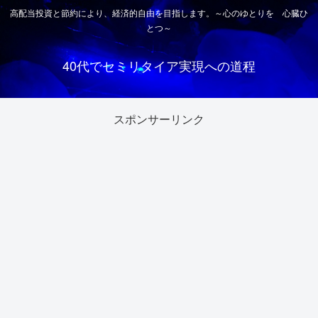
高配当投資と節約により、経済的自由を目指します。～心のゆとりを 心臓ひ
とつ～
40代でセミリタイア実現への道程
スポンサーリンク