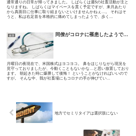
通常通りの日常が帰ってきました。 しばらくは週5の社畜活動が主と
なりますね。 しばらくはマイペースを貫く予定ですが、来月あたり
から真面目に仕事に取り組まないといけませんかねぇ…。 それはそ
うと、私は右足首を本格的に痛めてしまったようで、歩く...
同僚がコロナに罹患したようで…
健康
月曜日の夜現在で、米国株式はヨコヨコ。 鼻をほじりながら現況を
見守っておりましたが、今動くこともないかな…と思い放置しており
ます。 朝起きた時に爆謄して後悔！ ということがなければいいので
すが。 そんな中、我が社畜場にもコロナの手が伸びてい...
地方でセミリタイアは選択肢にない