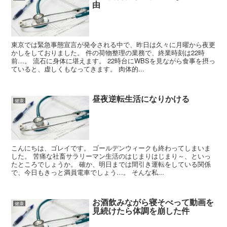
由
東京では緊急事態宣言が発令される中で、昨日は久々に月曜から夜更
かしをしておりました。 件の荷物整理の業務で、終業時刻は22時
前…。 流石に身体に堪えます。 22時台にWBSを見ながら食事を摂っ
ていると、虚しくもなってきます。 肉体的...
昼夜逆転生活になりかける
健康
こんにちは、ゴレイです。 ゴールデンウィークも終わってしまいま
した。 苦痛な社畜サラリーマン生活のはじまりはじまり～、といっ
たところでしょうか。 確か、明日までは間引き運転をしている関係
で、今日もきっと満員電車でしょう…。 そんな私...
お酒飲みながら寝そべって動画を
健康
見続けたら体調を崩した件