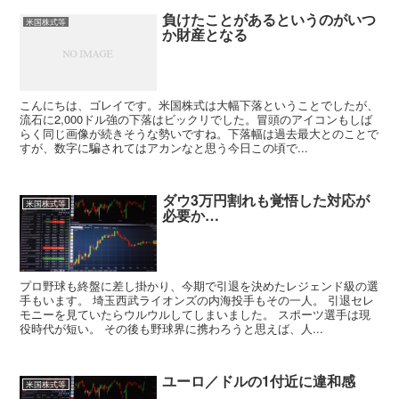
負けたことがあるというのがいつ
米国株式等
か財産となる
こんにちは、ゴレイです。米国株式は大幅下落ということでしたが、
流石に2,000ドル強の下落はビックリでした。冒頭のアイコンもしば
らく同じ画像が続きそうな勢いですね。下落幅は過去最大とのことで
すが、数字に騙されてはアカンなと思う今日この頃で...
ダウ3万円割れも覚悟した対応が
米国株式等
必要か…
プロ野球も終盤に差し掛かり、今期で引退を決めたレジェンド級の選
手もいます。 埼玉西武ライオンズの内海投手もその一人。 引退セレ
モニーを見ていたらウルウルしてしまいました。 スポーツ選手は現
役時代が短い。 その後も野球界に携わろうと思えば、人...
ユーロ／ドルの1付近に違和感
米国株式等