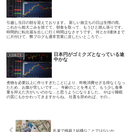
引越し当日の朝を迎えております。 新しい旅立ちの日は生憎の雨。
これから粗大ごみを捨てて、朝食を取って、もうひと踏ん張りです。
時間的に転出届を出しに行く時間はなさそうです。 何とか3連休まで
に片付けて、弊ブログも通常営業に戻したいところで...
日本円がゴミクズとなっている途
米国株式等
中かな
煮物を必要以上に作りすぎたことにより、昨晩消費せざる得なくなっ
たため、お腹が苦しいです…。 年齢のことを考えて、もう少し食事
量を抑えた方がいいのかな…と思うようになりました。 やはり睡眠
の質にもかかわってきますからね。 社畜を辞めれば、その...
札束で移籍？結構なことではないか