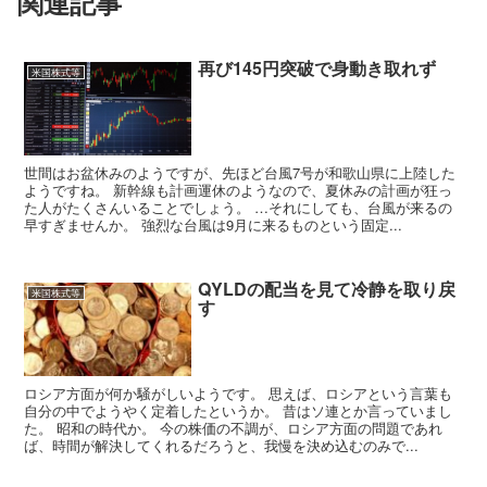
関連記事
再び145円突破で身動き取れず
米国株式等
世間はお盆休みのようですが、先ほど台風7号が和歌山県に上陸した
ようですね。 新幹線も計画運休のようなので、夏休みの計画が狂っ
た人がたくさんいることでしょう。 …それにしても、台風が来るの
早すぎませんか。 強烈な台風は9月に来るものという固定...
QYLDの配当を見て冷静を取り戻
米国株式等
す
ロシア方面が何か騒がしいようです。 思えば、ロシアという言葉も
自分の中でようやく定着したというか。 昔はソ連とか言っていまし
た。 昭和の時代か。 今の株価の不調が、ロシア方面の問題であれ
ば、時間が解決してくれるだろうと、我慢を決め込むのみで...