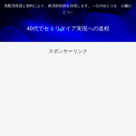
高配当投資と節約により、経済的自由を目指します。～心のゆとりを 心臓ひ
とつ～
40代でセミリタイア実現への道程
スポンサーリンク