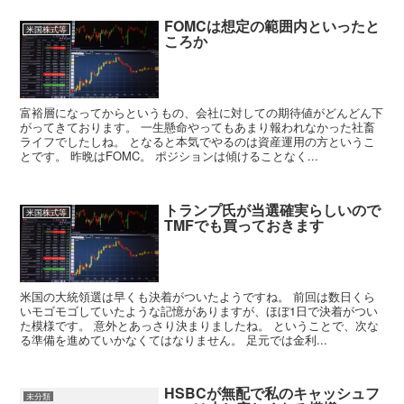
FOMCは想定の範囲内といったと
米国株式等
ころか
富裕層になってからというもの、会社に対しての期待値がどんどん下
がってきております。 一生懸命やってもあまり報われなかった社畜
ライフでしたしね。 となると本気でやるのは資産運用の方というこ
とです。 昨晩はFOMC。 ポジションは傾けることなく...
トランプ氏が当選確実らしいので
米国株式等
TMFでも買っておきます
米国の大統領選は早くも決着がついたようですね。 前回は数日くら
いモゴモゴしていたような記憶がありますが、ほぼ1日で決着がつい
た模様です。 意外とあっさり決まりましたね。 ということで、次な
る準備を進めていかなくてはなりません。 足元では金利...
HSBCが無配で私のキャッシュフ
未分類