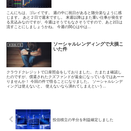
こんにちは、ゴレイです。 週の中に祝日があると随分楽なように感
じます。 あと２日で週末ですし。 来週以降はまた重い仕事が発生す
る見込みなのですが、今週はそうでもなさそうですので、あと2日は
流すことにしましょうかね。 今週の関心はやは...
ソーシャルレンディングで大損こ
米国株式等
いた件
クラウドクレジットで口座照会をしておりました。 たまたま確認し
たのですが、償還されたクズファンドが返金になっているではあーー
りませんか！ 今回の件で悟ることになりました。 ソーシャルレンデ
ィングは使えないと。 使えないなら潰れてしまえという...
投信積立の半分を利益確定しました