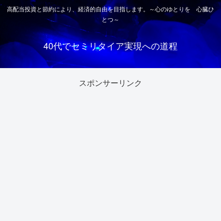
高配当投資と節約により、経済的自由を目指します。～心のゆとりを 心臓ひ
とつ～
40代でセミリタイア実現への道程
スポンサーリンク