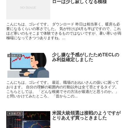
ローは少し寂しくなる模様
こんにちは、ゴレイです。 ダウンロード 昨日は相当寒く、暖房も必
要になるくらいの寒さでした。 気が付けば4月も半ばですので、これ
ほど寒いのもそこまで体験できるものではないですが、暑い寒いが両
極端になってきつつありますね。...
少し嫌な予感がしたためTECLの
米国株式等
み利益確定しました
こんにちは、ゴレイです。 最近、職場のおねいさんの扱いに困って
おります。 自分の理解の範囲内の行動以外は全て否とするタイプ。
こちらとしては、 「どんな根拠でその方法が最適だと思うのか。」
と問いかけてみたところ、 「昔からこの...
米国大統領選は接戦のようですが
米国株式等
とりあえず買っときました