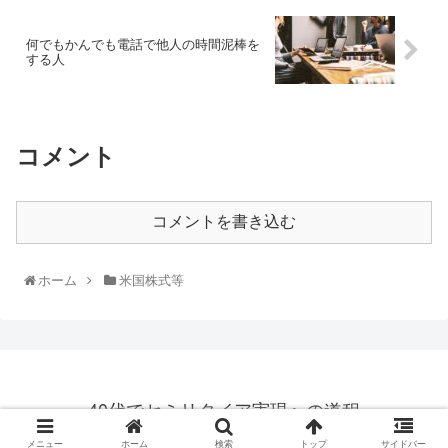
何でもかんでも電話で他人の時間泥棒を
する人
コメント
コメントを書き込む
ホーム
米国株式等
40代でセミリタイア実現への道程
© 2019 40代でセミリタイア実現への道程.
メニュー
ホーム
検索
トップ
サイドバー