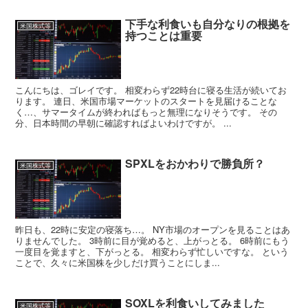
下手な利食いも自分なりの根拠を
米国株式等
持つことは重要
こんにちは、ゴレイです。 相変わらず22時台に寝る生活が続いてお
ります。 連日、米国市場マーケットのスタートを見届けることな
く…、サマータイムが終わればもっと無理になりそうです。 その
分、日本時間の早朝に確認すればよいわけですが。 ...
SPXLをおかわりで勝負所？
米国株式等
昨日も、22時に安定の寝落ち…。 NY市場のオープンを見ることはあ
りませんでした。 3時前に目が覚めると、上がっとる。 6時前にもう
一度目を覚ますと、下がっとる。 相変わらず忙しいですな。 という
ことで、久々に米国株を少しだけ買うことにしま...
SOXLを利食いしてみました
米国株式等