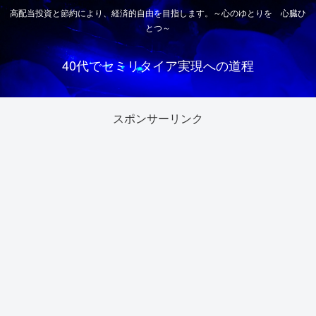
高配当投資と節約により、経済的自由を目指します。～心のゆとりを 心臓ひ
とつ～
40代でセミリタイア実現への道程
スポンサーリンク