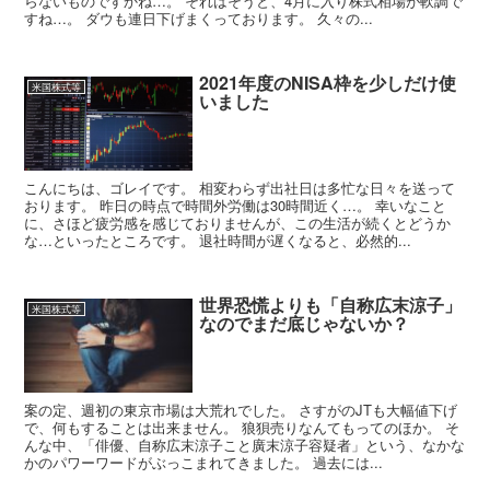
らないものですかね…。 それはそうと、4月に入り株式相場が軟調で
すね…。 ダウも連日下げまくっております。 久々の...
2021年度のNISA枠を少しだけ使
米国株式等
いました
こんにちは、ゴレイです。 相変わらず出社日は多忙な日々を送って
おります。 昨日の時点で時間外労働は30時間近く…。 幸いなこと
に、さほど疲労感を感じておりませんが、この生活が続くとどうか
な…といったところです。 退社時間が遅くなると、必然的...
世界恐慌よりも「自称広末涼子」
米国株式等
なのでまだ底じゃないか？
案の定、週初の東京市場は大荒れでした。 さすがのJTも大幅値下げ
で、何もすることは出来ません。 狼狽売りなんてもってのほか。 そ
んな中、「俳優、自称広末涼子こと廣末涼子容疑者」という、なかな
かのパワーワードがぶっこまれてきました。 過去には...