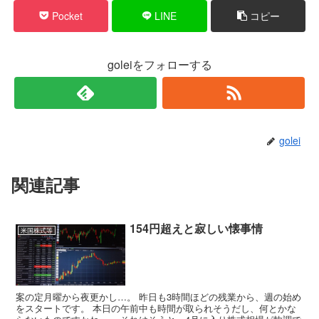
Pocket
LINE
コピー
goleiをフォローする
golei
関連記事
154円超えと寂しい懐事情
米国株式等
案の定月曜から夜更かし…。 昨日も3時間ほどの残業から、週の始め
をスタートです。 本日の午前中も時間が取られそうだし、何とかな