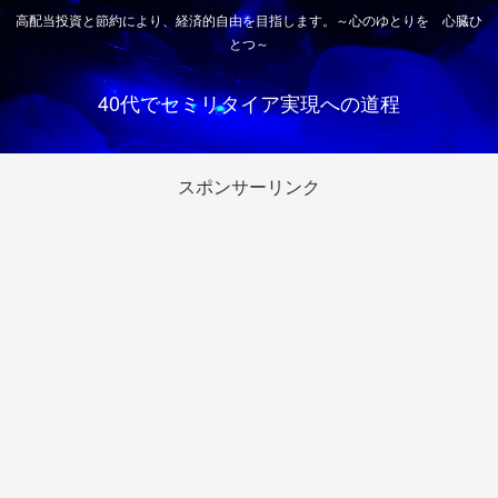
高配当投資と節約により、経済的自由を目指します。～心のゆとりを 心臓ひ
とつ～
40代でセミリタイア実現への道程
スポンサーリンク