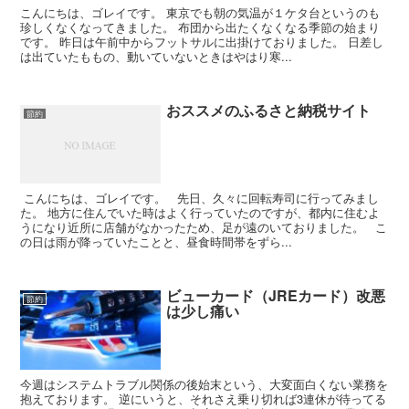
こんにちは、ゴレイです。 東京でも朝の気温が１ケタ台というのも
珍しくなくなってきました。 布団から出たくなくなる季節の始まり
です。 昨日は午前中からフットサルに出掛けておりました。 日差し
は出ていたももの、動いていないときはやはり寒...
おススメのふるさと納税サイト
節約
こんにちは、ゴレイです。 先日、久々に回転寿司に行ってみまし
た。 地方に住んでいた時はよく行っていたのですが、都内に住むよ
うになり近所に店舗がなかったため、足が遠のいておりました。 こ
の日は雨が降っていたことと、昼食時間帯をずら...
ビューカード（JREカード）改悪
節約
は少し痛い
今週はシステムトラブル関係の後始末という、大変面白くない業務を
抱えております。 逆にいうと、それさえ乗り切れば3連休が待ってる