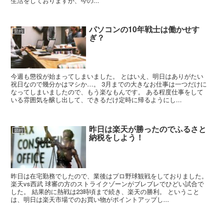
生活をしておりますが、今の...
パソコンの10年戦士は働かせす
節約
ぎ？
今週も懲役が始まってしまいました。 とはいえ、明日はありがたい
祝日なので幾分かはマシか…。 3月までの大きなお仕事は一つだけに
なってしまいましたので、もう楽なもんです。 ある程度仕事をして
いる雰囲気を醸し出して、できるだけ定時に帰るようにし...
昨日は楽天が勝ったのでふるさと
節約
納税をしよう！
昨日は在宅勤務でしたので、業後はプロ野球観戦をしておりました。
楽天vs西武 球審の方のストライクゾーンがブレブレでひどい試合で
した。 結果的に熱戦は23時頃まで続き、楽天の勝利。 ということ
は、明日は楽天市場でのお買い物がポイントアップし...