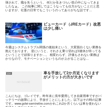
弾されて、職を失うという。 何だか生きづらい世の中になってきま
したなぁ。 この知事に関してはこうなっても仕方がないことだと思
いますが、社畜の日常でもこういうのってありがちな話です...
ビューカード（JREカード）改悪
節約
は少し痛い
今週はシステムトラブル関係の後始末という、大変面白くない業務を
抱えております。 逆にいうと、それさえ乗り切れば3連休が待ってる
ということで頑張りますか…。 相変わらず、評価もされない業務ば
かりなので、モチベーションというものが上がることはな...
車を手放して2か月近くなります
節約
がメリットの方が大きいです
こんにちは、ゴレイです。昨年末に長年愛用してき自家用車ですがバ
ッテリーの故障により、手放すことにしました。以下はその時の記事
です。www.golei-semiretire.comかれこれ2か月くらいは車を使わない