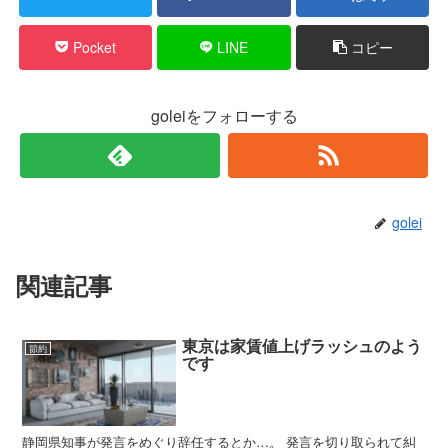
Pocket
LINE
コピー
goleiをフォローする
golei
関連記事
東京は家賃値上げラッシュのよう
節約
です
静岡県知事が発言をめぐり辞任するとか…。 発言を切り取られて糾