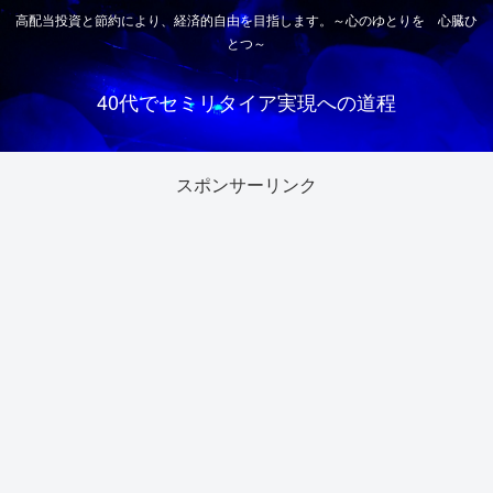
高配当投資と節約により、経済的自由を目指します。～心のゆとりを 心臓ひ
とつ～
40代でセミリタイア実現への道程
スポンサーリンク