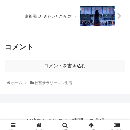
富裕層は行きたいところに行く
コメント
コメントを書き込む
ホーム
社畜サラリーマン生活
40代でセミリタイア実現への道程
© 2019 40代でセミリタイア実現への道程.