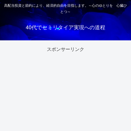
高配当投資と節約により、経済的自由を目指します。～心のゆとりを 心臓ひ
とつ～
40代でセミリタイア実現への道程
スポンサーリンク