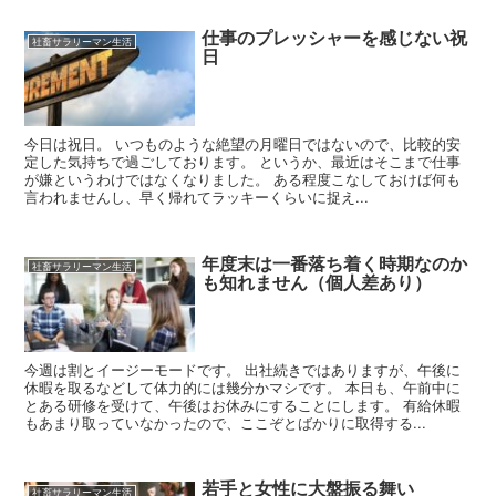
仕事のプレッシャーを感じない祝
社畜サラリーマン生活
日
今日は祝日。 いつものような絶望の月曜日ではないので、比較的安
定した気持ちで過ごしております。 というか、最近はそこまで仕事
が嫌というわけではなくなりました。 ある程度こなしておけば何も
言われませんし、早く帰れてラッキーくらいに捉え...
年度末は一番落ち着く時期なのか
社畜サラリーマン生活
も知れません（個人差あり）
今週は割とイージーモードです。 出社続きではありますが、午後に
休暇を取るなどして体力的には幾分かマシです。 本日も、午前中に
とある研修を受けて、午後はお休みにすることにします。 有給休暇
もあまり取っていなかったので、ここぞとばかりに取得する...
若手と女性に大盤振る舞い
社畜サラリーマン生活