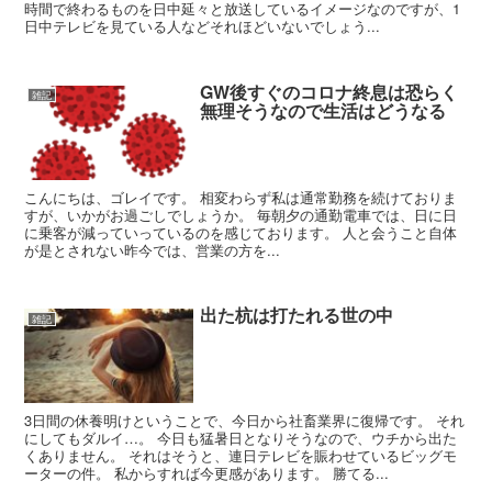
時間で終わるものを日中延々と放送しているイメージなのですが、1
日中テレビを見ている人などそれほどいないでしょう...
GW後すぐのコロナ終息は恐らく
雑記
無理そうなので生活はどうなる
こんにちは、ゴレイです。 相変わらず私は通常勤務を続けておりま
すが、いかがお過ごしでしょうか。 毎朝夕の通勤電車では、日に日
に乗客が減っていっているのを感じております。 人と会うこと自体
が是とされない昨今では、営業の方を...
出た杭は打たれる世の中
雑記
3日間の休養明けということで、今日から社畜業界に復帰です。 それ
にしてもダルイ…。 今日も猛暑日となりそうなので、ウチから出た
くありません。 それはそうと、連日テレビを賑わせているビッグモ
ーターの件。 私からすれば今更感があります。 勝てる...