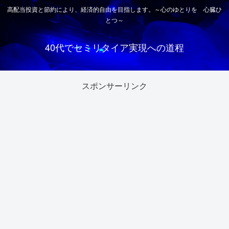
高配当投資と節約により、経済的自由を目指します。～心のゆとりを 心臓ひ
とつ～
40代でセミリタイア実現への道程
スポンサーリンク