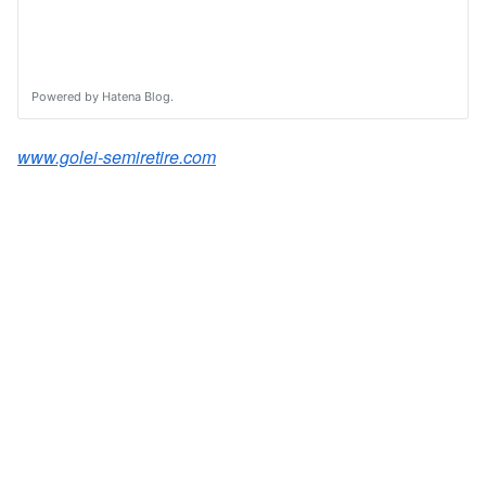
www.golei-semiretire.com