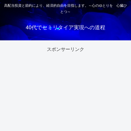
高配当投資と節約により、経済的自由を目指します。～心のゆとりを 心臓ひ
とつ～
40代でセミリタイア実現への道程
スポンサーリンク