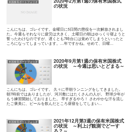
2020年2月第1週の保有米国株式
米国株等ポートフォリオ
の状況
こんにちは、ゴレイです。金曜日に5日間の懲役を一次解放されまし
た。今週もそれなりに疲労は大きく、土曜日の朝はゆっくり寝ようと
誓ったわけなのですが、遅くとも7時台には覚めてしまうといったと
ころになってしまっています。…年ですかね。せめて、日曜...
2020年9月第1週の保有米国株式
米国株等ポートフォリオ
の状況 ～今週は思いとどまる～
こんにちは、ゴレイです。 久々に早朝ランニングをしてきました。
朝7時前ではありましたが、河川敷にはたくさんの人が。 野球少年が
もう練習開始しておりました。 早すぎるやろ！ さわやかな汗を流し
たご褒美に、ビールを飲んだところ昼寝をしてしまい...
2021年12月第3週の保有米国株式
米国株等ポートフォリオ
の状況 ～利上げ観測でどーす
る？～