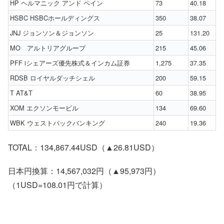
HP ヘルマニック アンド ペイン
73
40.18
HSBC HSBCホールディングス
350
38.07
JNJ ジョンソン＆ジョンソン
25
131.20
MO アルトリアグループ
215
45.06
PFF iシェアーズ優先株式＆インカム証券
1,275
37.35
RDSB ロイヤルダッチシェル
200
59.15
T AT&T
60
38.95
XOM エクソンモービル
134
69.60
WBK ウェストパックバンキング
240
19.36
TOTAL：134,867.44USD（▲26.81USD）
日本円換算：14,567,032円（▲95,973円）
（1USD=108.01円で計算）