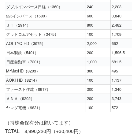
ダブルインバース日経（1360）
240
2,203
225インバース（1580）
600
3,840
ＪＴ（2914）
800
2,482
グッドコムアセット（3475）
100
1,709
AOI TYO HD（3975）
2,000
662
日本製鉄（5401）
200
1,596.5
日産自動車（7201）
1,000
681.5
MrMaxHD（8203）
300
495
AOKI HD（8214）
100
1,137
ファースト住建（8917）
300
1,340
ＡＮＡ（9202）
200
3,743
ヤマダ電機（9831）
100
572
（持株会保有分は除いてます）
TOTAL：8,990,220円（+30,400円）