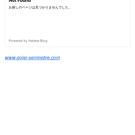
www.golei-semiretire.com