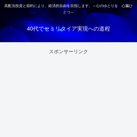
高配当投資と節約により、経済的自由を目指します。～心のゆとりを 心臓ひ
とつ～
40代でセミリタイア実現への道程
スポンサーリンク