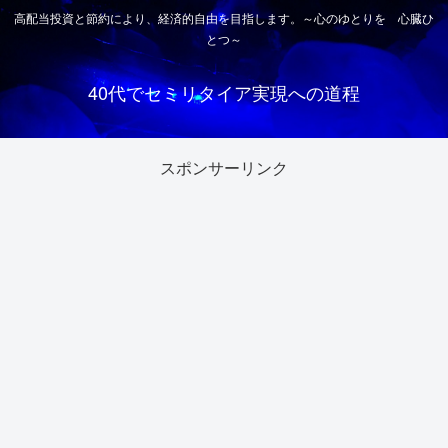
高配当投資と節約により、経済的自由を目指します。～心のゆとりを 心臓ひ
とつ～
40代でセミリタイア実現への道程
スポンサーリンク