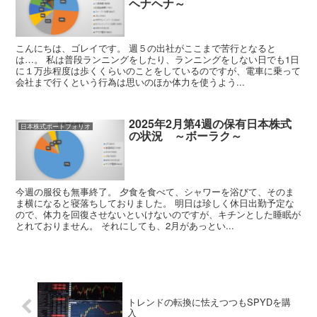
ヘナヘナ～
こんにちは、ゴレイです。 週５の出社がここまで苦行となると
は…。 私は普段ランニングをしたり、ランニングをしない日でも1日
に１万歩程度は歩くくらいのことをしているのですが、電車に乗って
会社まで行くという行為は思いのほか体力を使うよう...
2025年2月第4週の保有日本株式
日本株式ポートフォリオ
の状況 ～ボーラク～
今週の服役も無事終了。 夕食を食べて、シャワーを浴びて、そのま
ま横になると寝落ちしておりました。 明日は珍しく休日出勤予定な
ので、体力を回復させないといけないのですが、キチンとした睡眠が
とれておりません。 それにしても、2月があっとい...
トレンドの転換に怯えつつもSPYDを購
入