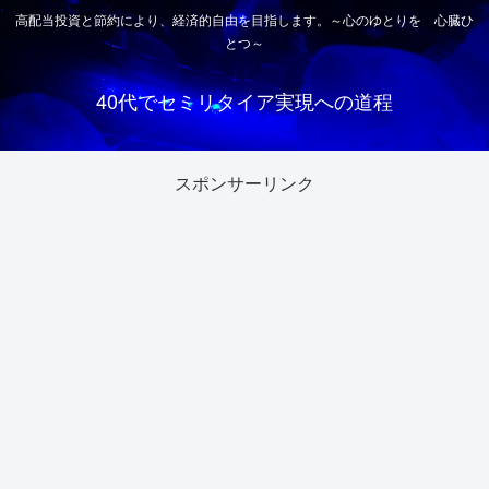
高配当投資と節約により、経済的自由を目指します。～心のゆとりを 心臓ひ
とつ～
40代でセミリタイア実現への道程
スポンサーリンク