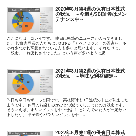
2020年8月第4週の保有日本株式
日本株式ポートフォリオ
の状況 ～今週もSBI証券はメン
テナンス中～
こんにちは、ゴレイです。 昨日は衝撃のニュースが入ってきまし
た。 投資家界隈の人たちはいわゆる「アベノミクス」の恩恵を、多
かれ少なかれ享受されている方も多いと思います。 それだけに、
「残念」「お疲れさまでした」という声が多いように思...
2021年8月第2週の保有日本株式
日本株式ポートフォリオ
の状況 ～地味な利益確定～
昨日も今日もずーっと雨です。 高校野球も3日連続の中止が決まった
ようです。 休日のお楽しみがひとつ減ってしまったのは残念です。
そういえば、オリンピックを中止せよ！ と叫んでいた人が一定数い
ましたが、 甲子園やパラリンピックを中止...
2022年8月第1週の保有日本株式
日本株式ポートフォリオ