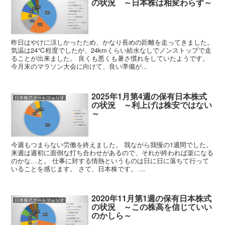
の状況 ～日本株は相変わらず～
昨日はやけに涼しかったため、かなり長めの距離を走ってきました。
気温は24℃程度でしたが、24kmくらい給水なしでノンストップで走
ることが出来ました。 良くも悪くも暑さ慣れをしていたようです。
今月末のマラソン大会に向けて、良い準備が...
2025年1月第4週の保有日本株式
日本株式ポートフォリオ
の状況 ～利上げは株安ではない
～
今週もつまらない労働を終えました。 我ながら我慢の1週間でした。
来週は週初に面倒な打ち合わせがあるので、それが終われば楽になる
のかな…と。 仕事に対する情熱というものは日に日に落ちて行って
いることを感じます。 さて、日本株です。 ...
2020年11月第1週の保有日本株式
日本株式ポートフォリオ
の状況 ～この株高を信じていい
のかしら～