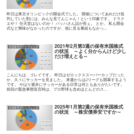
昨日は東京オリンピックの開会式でした。 開催についてあれだけ批
判していた割には、みんな見てんじゃん！という印象です。 ドラク
エや！ 任天堂はないのか！ バッハさん話が長ぇ。 とか。 私も開会
式など興味がなかったのですが、他に見る番組もなかっ...
2021年2月第3週の保有米国株式
米国株等ポートフォリオ
の状況 ～よく分からんけど少し
だけ増えとる～
こんにちは、ゴレイです。 昨日はゼロックススーパーカップだった
か、久々にサッカーを見ました。 来週からはJリーグも開幕するよう
です。 やはり週末にサッカーがある日常は何ともありがたいです。
前回の緊急事態宣言時は、プロ野球も含めほとんどのス...
2025年1月第2週の保有米国株式
米国株等ポートフォリオ
の状況 ～株安債券安ですか～