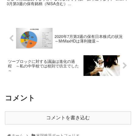
3月第3週の保有銘柄（NISA含む）...
2020年7月第3週の保有日本株式の状況
～MrMaxHDは薄利撤退～
ツーブロックに対する議論は進化の過
程 ～私の中学校では校則で坊主でした
～
コメント
コメントを書き込む
ホーム
米国株等ポートフォリオ