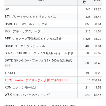
数
BP
345
23.25
BTI ブリティッシュアメリカンタバコ
335
35.44
HSBC HSBCホールディングス
350
23.61
MO アルトリアグループ
215
41.54
PFF iシェアーズ優先株式＆インカム証券
1,525
35.32
RDSB ロイヤルダッチシェル
403
30.81
SJNK SPDR BBバークレイズ短期ハイイールド債
505
25.62
SPYD SPDRポートフォリオS&P 500高配当株式
503
28.45
ETF
T AT&T
190
30.25
TECL Direxion デイリーテック株 ブル3倍ETF
10
246.89
XOM エクソンモービル
214
43.52
WBK ウェストパックバンキング
240
12.45