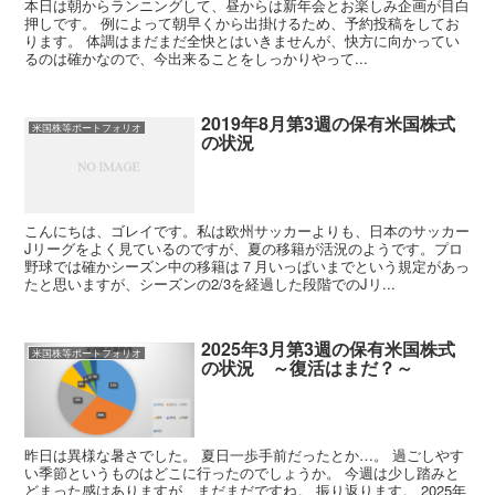
本日は朝からランニングして、昼からは新年会とお楽しみ企画が目白
押しです。 例によって朝早くから出掛けるため、予約投稿をしてお
ります。 体調はまだまだ全快とはいきませんが、快方に向かってい
るのは確かなので、今出来ることをしっかりやって...
2019年8月第3週の保有米国株式
米国株等ポートフォリオ
の状況
こんにちは、ゴレイです。私は欧州サッカーよりも、日本のサッカー
Jリーグをよく見ているのですが、夏の移籍が活況のようです。プロ
野球では確かシーズン中の移籍は７月いっぱいまでという規定があっ
たと思いますが、シーズンの2/3を経過した段階でのJリ...
2025年3月第3週の保有米国株式
米国株等ポートフォリオ
の状況 ～復活はまだ？～
昨日は異様な暑さでした。 夏日一歩手前だったとか…。 過ごしやす
い季節というものはどこに行ったのでしょうか。 今週は少し踏みと
どまった感はありますが、まだまだですね。 振り返ります。 2025年