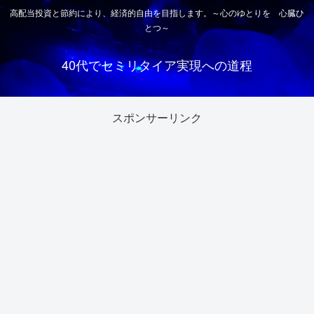
高配当投資と節約により、経済的自由を目指します。～心のゆとりを 心臓ひ
とつ～
40代でセミリタイア実現への道程
スポンサーリンク