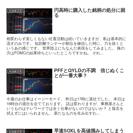
円高時に購入した銘柄の処分に困
米国株式等
る
相変わらず楽しくもない社畜活動は続いていきますが、私は基本的に
流すのみです。 短距離ランナーが順位を確信した時に、力を抜くと
いうあの感じです。 世界陸上にちなんだ表現をしてみました。 株の
方はFOMCの結果待ちといったところですかね。 それ...
PFFとQYLDの不調 信じぬくこ
米国株式等
とが一番大事？
今週のお仕事はイージーモード。 昨日は17時に退社でした。 本日は
16時台の退社を企てております。 話は変わりますが、事務屋さんと
いうものはテレワークでは全く仕事がないのではないか？ と疑念を
拭えずにはいられません。 新たなものを生み出すわ...
早速SOXLを高値掴みしてしまう
米国株式等