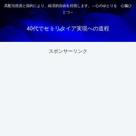
高配当投資と節約により、経済的自由を目指します。～心のゆとりを 心臓ひ
とつ～
40代でセミリタイア実現への道程
スポンサーリンク