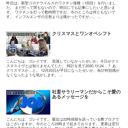
昨日は、新型コロナウイルスのワクチン接種（1回目）を行いまし
た。 まだ打って間もないので、明日にでも記事にしたいと思いま
す。 ワクチンを打って数時間ですが、今のところは何ともないで
す。 インフルエンザの注射よりは痛かったですが…。 ...
クリスマスとワンオペシフト
社畜サラリーマン生活
こんにちは、ゴレイです。 意識していなかったせいか、今日がクリ
スマスイヴとは知りませんでした。 時計を見て2020.12.24…？ あ、
クリスマスか…と。 12月23日が平日になったせいか、余計特別感が
なくなったような気がします。 ...
社畜サラリーマンだからこそ愛の
社畜サラリーマン生活
あるメッセージを
こんにちは、ゴレイです。 最近は22時就寝を謳っている弊ブログで
はございますが、今のところ23時まで起きております。 更新は翌日