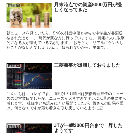
月末時点での資産8000万円が怪
資産運用
しくなってきた
朝ニュースを見ていたら、SNSの誹謗中傷とやらで中学生が書類送
検されたとか…。 時代が変な方に行っていますな。 特定の人に攻撃
的になる人が増えている気がします。 おそらく、リアルにケンカし
たことがないんでしょうね…。 殴られないから、平気で...
三菱商事が爆謄しておりました
資産運用
こんにちは、ゴレイです。 週明けの月曜日は安倍総理辞任のニュー
スの翌営業日でしたが、ニュースが大きすぎてずいぶん昔の事にすら
感じます。 後任争いも読みにくい展開でしたが、菅さんの出馬を受
け、何となくですが落ち着きを取り戻しているように思...
JTが一瞬3000円台まで上昇した
資産運用
ようです