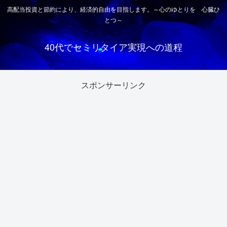
高配当投資と節約により、経済的自由を目指します。～心のゆとりを 心臓ひ
とつ～
40代でセミリタイア実現への道程
スポンサーリンク