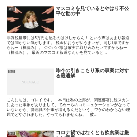
マスコミを見ているとやはり不公
雑記
平な世の中
非課税世帯には5万円を配るのはけしからん！ という声はあまり報道
では聞かない気がします。 税金払おうが払うまいが、同じ1票ですか
らねー（棒読み）。 ジジババ票は確実に取り込みたいですからねー
（棒読み）。 最近のマスコミ報道なんかを見ていると...
昨今の引きこもり系の事案に対す
雑記
る最適解
こんにちは、ゴレイです。 本日は私の上席が、関連部署に総スカン
にあった事象がありまして、てめーらのコミニュケーションがなって
いないから、管理職の仕事が増えるんだという、ワケのわからない理
屈でどやされました。やってられませんね。 彼...
コロナ禍ではなくとも飲食業は厳
雑記