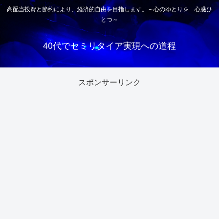
高配当投資と節約により、経済的自由を目指します。～心のゆとりを 心臓ひ
とつ～
40代でセミリタイア実現への道程
スポンサーリンク