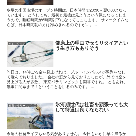
冬場の米国市場のオープン時間は、日本時間で23:30～翌6:00となっ
ています。 どうしても、最初と最後は見ようという気になってしま
うので、睡眠時間が6時間以下になってしまします。 サマータイムな
らば、日本時間朝の方は諦めきれるのですが…。...
健康上の理由でセミリタイアとい
セミリタイア
う生き方もありそう
昨日は、14時ごろ空を見上げれば、ブルーインパルスが隊列をなし
て飛んでおりました。 会社の窓から見ておりましたが、外では空を
見上げる人が多数。 東京パラリンピックも開幕ですね。 ともあれ、
無事に閉幕まで！ということを祈るのみです。 ...
氷河期世代は社畜を頑張っても大
社畜サラリーマン生活
して待遇は良くならない
今週の社畜ライフもやる気がありません。 今日もいかに早く帰るか