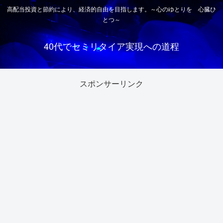
高配当投資と節約により、経済的自由を目指します。～心のゆとりを 心臓ひ
とつ～
40代でセミリタイア実現への道程
スポンサーリンク