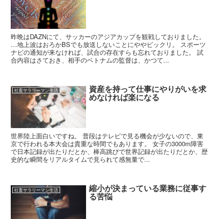
昨晩はDAZNにて、サッカーのアジアカップを観戦しておりました。
…地上波はおろかBSでも放送しないことにややビックリ。 スポーツ
ナビの通知が来なければ、試合の存在すらも忘れておりました。 試
合内容はさておき、相手のベトナムの監督は、かつて...
資産を持って仕事にやりがいを求
社畜サラリーマン生活
めなければ楽になる
世界陸上面白いですね。 普段はテレビで見る機会が少ないので、東
京で行われる本大会は貴重な時間でもあります。 女子の3000m障害
で日本記録が出たりだとか、棒高跳びで世界記録が出たりだとか、歴
史的な瞬間をリアルタイムで見られて感無量で...
縮小が決まっている業務に従事す
社畜サラリーマン生活
る苦悩