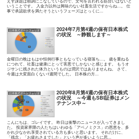
えず課題は順調にこなしているので、文句を言われる筋合いはないと
いうことです。 入金力以外は興味のない社畜生活ですからね…。 仕
事で承認欲求を満たそうというフェーズはとっくに...
2024年7月第4週の保有日本株式
日本株式ポートフォリオ
の状況 ～静観します～
金曜日の晩はもはや恒例行事ともなっている寝落ち…。 歳を重ねる
につれて、社畜は健康にとって害悪でしかないと感じます。 もうオ
ジサンに残された体力というものは潤沢ではありませんね。 さて、
今週は大変面白くない1週間でした。 日本株の方...
2020年8月第4週の保有日本株式
日本株式ポートフォリオ
の状況 ～今週もSBI証券はメン
テナンス中～
こんにちは、ゴレイです。 昨日は衝撃のニュースが入ってきまし
た。 投資家界隈の人たちはいわゆる「アベノミクス」の恩恵を、多
かれ少なかれ享受されている方も多いと思います。 それだけに、
「残念」「お疲れさまでした」という声が多いように思...