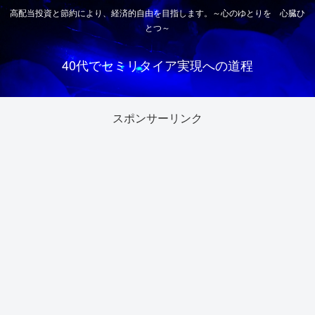
高配当投資と節約により、経済的自由を目指します。～心のゆとりを 心臓ひ
とつ～
40代でセミリタイア実現への道程
スポンサーリンク