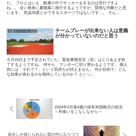
た。 プロとはいえ、酷暑の中でサッカーをするのは苦行ですよ
ね…。 近い将来に夏開幕に移行するようですが、賢明な判断だと思
います。 気温35度とかでするスポーツではないです…。 そん...
チームプレーが出来ない人は意義
社畜サラリーマン生活
が分かっていないのだと思う
今月20日まで予定されていた、緊急事態宣言（笑）はとりあえず終
了するようですね。 何やら、マンボーに切り替わるようです。 個人
的には「それで？」という気持ちが拭えません。 何が目的で、どん
な効果が表れるのを期待しているのか？ といっ...
2024年3月第4週の保有米国株式の状況
～利食いをこなしながら～
自分しか信じられない世の中になりつつ