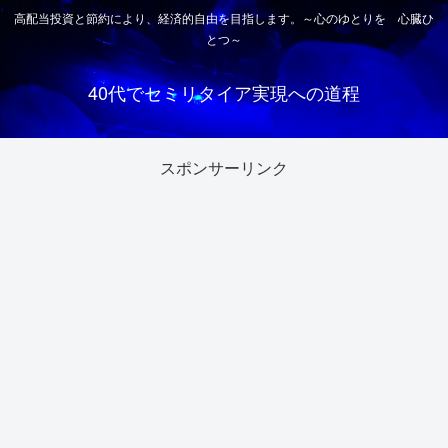
高配当投資と節約により、経済的自由を目指します。～心のゆとりを 心臓ひ
とつ～
40代でセミリタイア実現への道程
スポンサーリンク