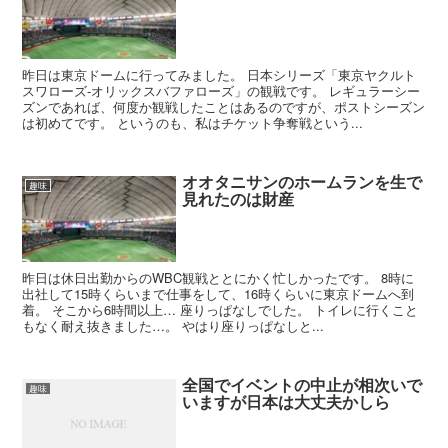
昨日は東京ドームに行ってみました。 日本シリーズ「東京ヤクルト
スワローズ-オリックスバファローズ」の観戦です。 レギュラーシー
ズンであれば、何度か観戦したことはあるのですが、ポストシーズン
は初めてです。 というのも、私はチケット争奪戦という...
オオタニサンのホームランを生で
趣味
見れたのは財産
昨日は休日出勤からのWBC観戦ととにかく忙しかったです。 8時に
出社して15時くらいまで仕事をして、16時くらいに東京ドームへ到
着。 そこから6時間以上… 座りっぱなしでした。 トイレに行くこと
もなく耐え抜きました…。 やはり座りっぱなしと...
全国でイベントの中止が相次いで
趣味
いますが日本は大丈夫かしら