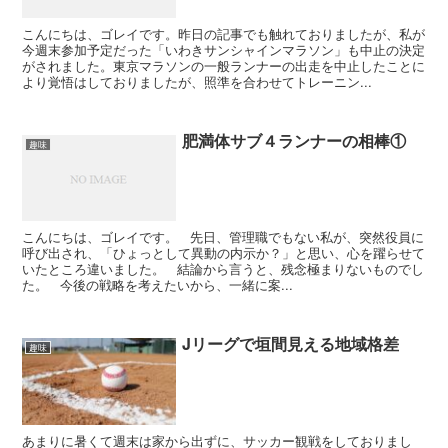
こんにちは、ゴレイです。昨日の記事でも触れておりましたが、私が
今週末参加予定だった「いわきサンシャインマラソン」も中止の決定
がされました。東京マラソンの一般ランナーの出走を中止したことに
より覚悟はしておりましたが、照準を合わせてトレーニン...
肥満体サブ４ランナーの相棒①
趣味
こんにちは、ゴレイです。 先日、管理職でもない私が、突然役員に
呼び出され、「ひょっとして異動の内示か？」と思い、心を躍らせて
いたところ違いました。 結論から言うと、残念極まりないものでし
た。 今後の戦略を考えたいから、一緒に案...
Jリーグで垣間見える地域格差
趣味
あまりに暑くて週末は家から出ずに、サッカー観戦をしておりまし