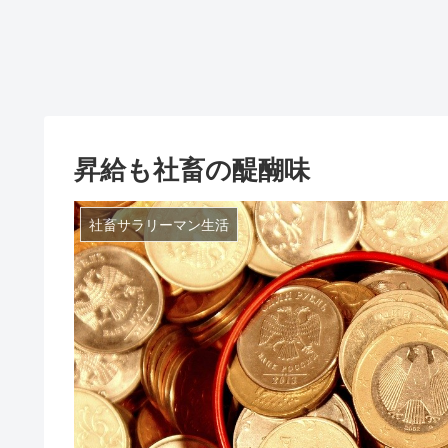
昇給も社畜の醍醐味
社畜サラリーマン生活