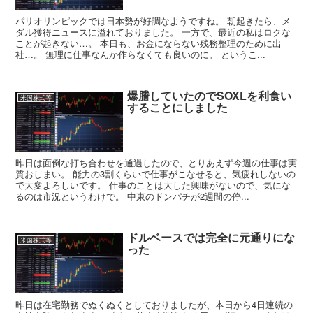
パリオリンピックでは日本勢が好調なようですね。 朝起きたら、メ
ダル獲得ニュースに溢れておりました。 一方で、最近の私はロクな
ことが起きない…。 本日も、お金にならない残務整理のために出
社…。 無理に仕事なんか作らなくても良いのに。 というこ...
爆謄していたのでSOXLを利食い
米国株式等
することにしました
昨日は面倒な打ち合わせを通過したので、とりあえず今週の仕事は実
質おしまい。 能力の3割くらいで仕事がこなせると、気疲れしないの
で大変よろしいです。 仕事のことは大した興味がないので、気にな
るのは市況というわけで。 中東のドンパチが2週間の停...
ドルベースでは完全に元通りにな
米国株式等
った
昨日は在宅勤務でぬくぬくとしておりましたが、本日から4日連続の