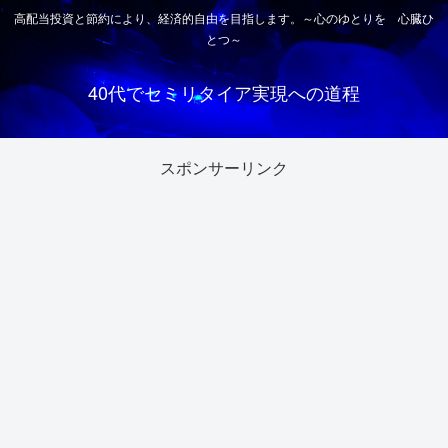
高配当投資と節約により、経済的自由を目指します。～心のゆとりを 心臓ひ
とつ～
40代でセミリタイア実現への道程
スポンサーリンク