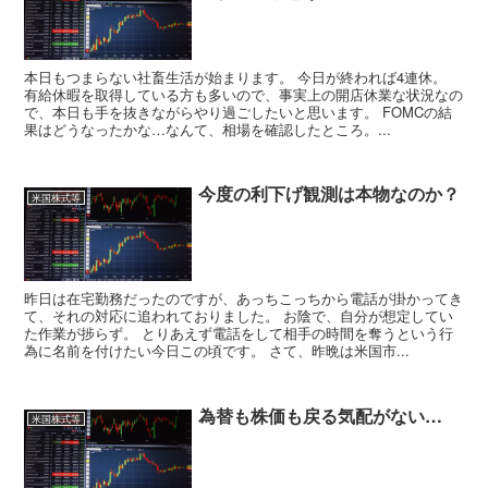
本日もつまらない社畜生活が始まります。 今日が終われば4連休。
有給休暇を取得している方も多いので、事実上の開店休業な状況なの
で、本日も手を抜きながらやり過ごしたいと思います。 FOMCの結
果はどうなったかな…なんて、相場を確認したところ。...
今度の利下げ観測は本物なのか？
米国株式等
昨日は在宅勤務だったのですが、あっちこっちから電話が掛かってき
て、それの対応に追われておりました。 お陰で、自分が想定してい
た作業が捗らず。 とりあえず電話をして相手の時間を奪うという行
為に名前を付けたい今日この頃です。 さて、昨晩は米国市...
為替も株価も戻る気配がない…
米国株式等