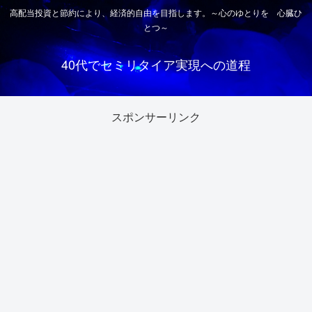
高配当投資と節約により、経済的自由を目指します。～心のゆとりを 心臓ひ
とつ～
40代でセミリタイア実現への道程
スポンサーリンク