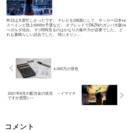
昨日は大変忙しかったです。 テレビを2画面にして、サッカー日本vs
スペインと陸上5000m予選など。 タブレッドでDAZNのガンバ大阪vs
べガルダ仙台。 3つ同時見るのはかなりの集中力が必要でした。 ど
れも素晴らしい試合でした。 特にオリン...
4,000万の景色
2021年6月の配当金の状況 ～イマイチ
ですが底堅い～
コメント