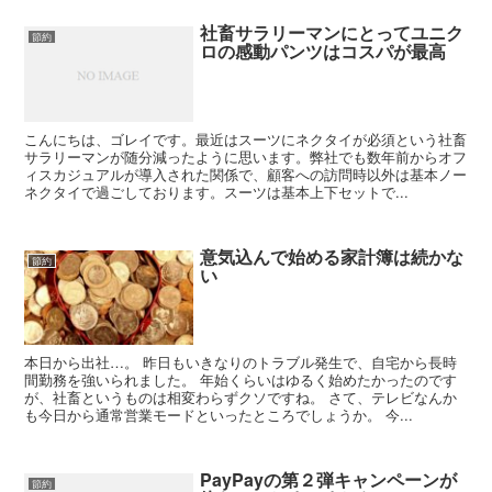
社畜サラリーマンにとってユニク
節約
ロの感動パンツはコスパが最高
こんにちは、ゴレイです。最近はスーツにネクタイが必須という社畜
サラリーマンが随分減ったように思います。弊社でも数年前からオフ
ィスカジュアルが導入された関係で、顧客への訪問時以外は基本ノー
ネクタイで過ごしております。スーツは基本上下セットで...
意気込んで始める家計簿は続かな
節約
い
本日から出社…。 昨日もいきなりのトラブル発生で、自宅から長時
間勤務を強いられました。 年始くらいはゆるく始めたかったのです
が、社畜というものは相変わらずクソですね。 さて、テレビなんか
も今日から通常営業モードといったところでしょうか。 今...
PayPayの第２弾キャンペーンが
節約