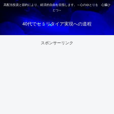
高配当投資と節約により、経済的自由を目指します。～心のゆとりを 心臓ひ
とつ～
40代でセミリタイア実現への道程
スポンサーリンク