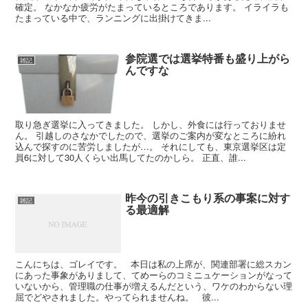
確定。 なかなか疲労がたまっているところであります。 イライラも
たまっている中で、ランニングに出掛けてきま...
参院選では選挙特番も盛り上がら
雑記
んですな
取り急ぎ選挙に入ってきました。 しかし、外食には行っておりませ
ん。 引越しのさなかでしたので、選挙のご案内が変なところに紛れ
込んで探すのに苦労しましたが…。 それにしても、東京選挙区は定
員6に対して30人くらい出馬してたのかしら。 正直、誰...
昨今の引きこもり系の事案に対す
雑記
る最適解
こんにちは、ゴレイです。 本日は私の上席が、関連部署に総スカン
にあった事象がありまして、てめーらのコミニュケーションがなって
いないから、管理職の仕事が増えるんだという、ワケのわからない理
屈でどやされました。やってられませんね。 彼...