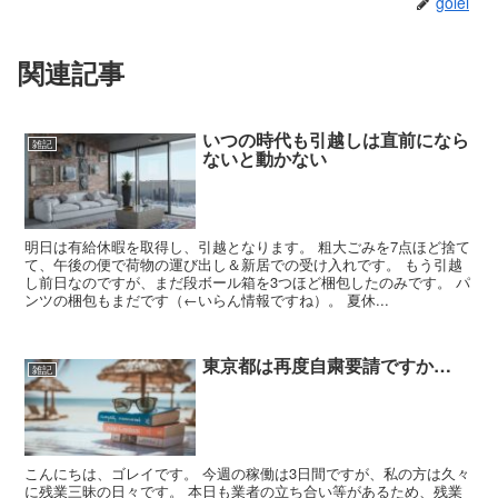
golei
関連記事
いつの時代も引越しは直前になら
雑記
ないと動かない
明日は有給休暇を取得し、引越となります。 粗大ごみを7点ほど捨て
て、午後の便で荷物の運び出し＆新居での受け入れです。 もう引越
し前日なのですが、まだ段ボール箱を3つほど梱包したのみです。 パ
ンツの梱包もまだです（←いらん情報ですね）。 夏休...
東京都は再度自粛要請ですか…
雑記
こんにちは、ゴレイです。 今週の稼働は3日間ですが、私の方は久々
に残業三昧の日々です。 本日も業者の立ち合い等があるため、残業