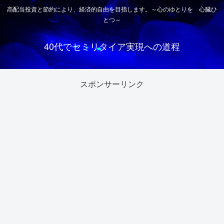
高配当投資と節約により、経済的自由を目指します。～心のゆとりを 心臓ひ
とつ～
40代でセミリタイア実現への道程
スポンサーリンク