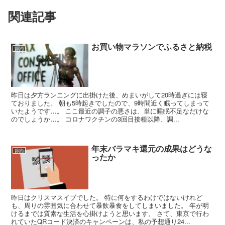
関連記事
お買い物マラソンでふるさと納税
節約
昨日は夕方ランニングに出掛けた後、めまいがして20時過ぎには寝
ておりました。 朝も5時起きでしたので、9時間近く眠ってしまって
いたようです…。 ここ最近の調子の悪さは、単に睡眠不足なだけな
のでしょうか…。 コロナワクチンの3回目接種以降、調...
年末バラマキ還元の成果はどうな
節約
ったか
昨日はクリスマスイブでした。 特に何をするわけではないけれど
も、周りの雰囲気に合わせて暴飲暴食をしてしまいました。 年が明
けるまでは質素な生活を心掛けようと思います。 さて、東京で行わ
れていたQRコード決済のキャンペーンは、私の予想通り24...