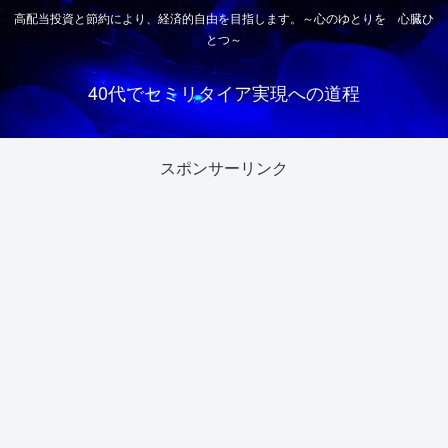
高配当投資と節約により、経済的自由を目指します。～心のゆとりを 心臓ひ
とつ～
40代でセミリタイア実現への道程
スポンサーリンク