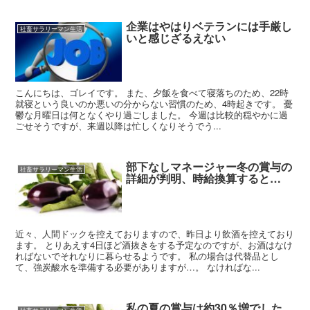
企業はやはりベテランには手厳し
社畜サラリーマン生活
いと感じざるえない
こんにちは、ゴレイです。 また、夕飯を食べて寝落ちのため、22時
就寝という良いのか悪いの分からない習慣のため、4時起きです。 憂
鬱な月曜日は何となくやり過ごしました。 今週は比較的穏やかに過
ごせそうですが、来週以降は忙しくなりそうでう...
部下なしマネージャー冬の賞与の
社畜サラリーマン生活
詳細が判明、時給換算すると…
近々、人間ドックを控えておりますので、昨日より飲酒を控えており
ます。 とりあえす4日ほど酒抜きをする予定なのですが、お酒はなけ
ればないでそれなりに暮らせるようです。 私の場合は代替品とし
て、強炭酸水を準備する必要がありますが…。 なければな...
私の夏の賞与は約30％増でした