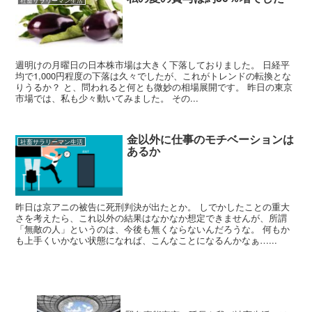
社畜サラリーマン生活
週明けの月曜日の日本株市場は大きく下落しておりました。 日経平
均で1,000円程度の下落は久々でしたが、これがトレンドの転換とな
りうるか？ と、問われると何とも微妙の相場展開です。 昨日の東京
市場では、私も少々動いてみました。 その...
金以外に仕事のモチベーションは
社畜サラリーマン生活
あるか
昨日は京アニの被告に死刑判決が出たとか。 しでかしたことの重大
さを考えたら、これ以外の結果はなかなか想定できませんが、所謂
「無敵の人」というのは、今後も無くならないんだろうな。 何もか
も上手くいかない状態になれば、こんなことになるんかなぁ…...