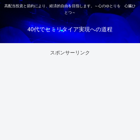
高配当投資と節約により、経済的自由を目指します。～心のゆとりを 心臓ひ
とつ～
40代でセミリタイア実現への道程
スポンサーリンク